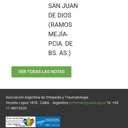
SAN JUAN
DE DIOS
(RAMOS
MEJÍA-
PCIA. DE
BS. AS.)
VER TODAS LAS NOTAS
Asociación Argentina de Ortopedia y Traumatología
Vicente López 1878 . CABA. . Argentina |
informes@aaot.org.ar
Te: +54
11 48012320