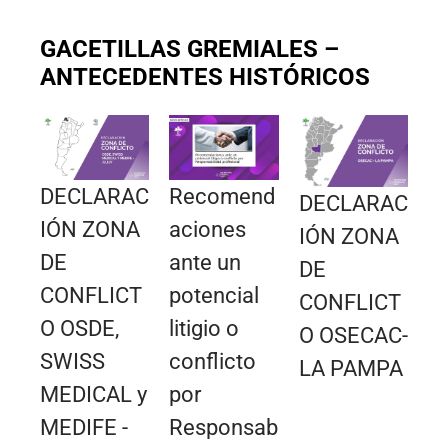
GACETILLAS GREMIALES –
ANTECEDENTES HISTÓRICOS
DECLARAC
Recomend
DECLARAC
IÓN ZONA
aciones
IÓN ZONA
DE
ante un
DE
CONFLICT
potencial
CONFLICT
O OSDE,
litigio o
O OSECAC-
SWISS
conflicto
LA PAMPA
MEDICAL y
por
MEDIFE -
Responsab