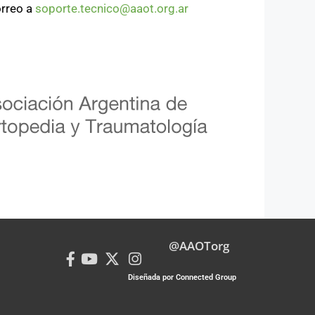
orreo a
soporte.tecnico@aaot.org.ar
@AAOTorg
Diseñada por Connected Group