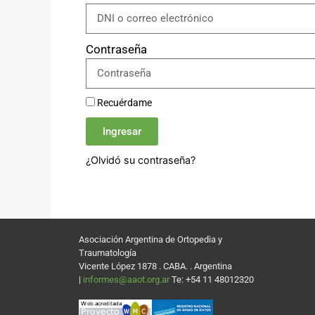
Contraseña
Recuérdame
Ingresar
¿Olvidó su contraseña?
Asociación Argentina de Ortopedia y
Traumatología
Vicente López 1878 . CABA. . Argentina
|
informes@aaot.org.ar
Te: +54 11 48012320