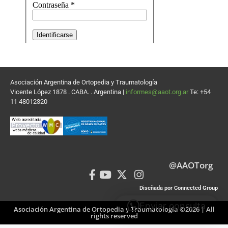
Asociación Argentina de Ortopedia y Traumatología
Vicente López 1878 . CABA. . Argentina |
informes@aaot.org.ar
Te: +54
11 48012320
@AAOTorg
Diseñada por Connected Group
Enviar consulta
Asociación Argentina de Ortopedia y Traumatología ©2026 | All
rights reserved