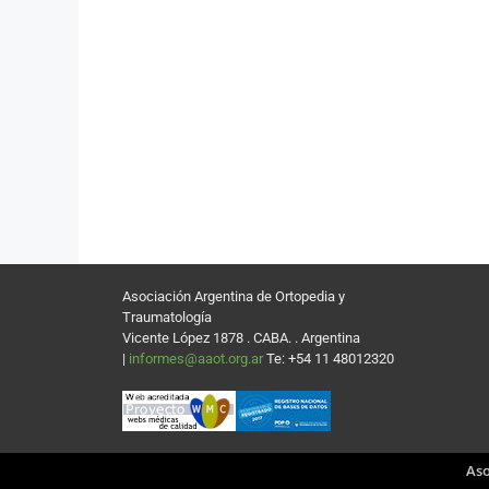
Asociación Argentina de Ortopedia y
Traumatología
Vicente López 1878 . CABA. . Argentina
|
informes@aaot.org.ar
Te: +54 11 48012320
Aso