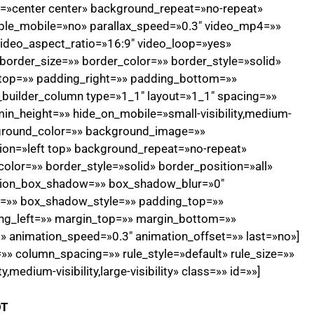
»center center» background_repeat=»no-repeat»
ble_mobile=»no» parallax_speed=»0.3″ video_mp4=»»
ideo_aspect_ratio=»16:9″ video_loop=»yes»
order_size=»» border_color=»» border_style=»solid»
top=»» padding_right=»» padding_bottom=»»
n_builder_column type=»1_1″ layout=»1_1″ spacing=»»
min_height=»» hide_on_mobile=»small-visibility,medium-
background_color=»» background_image=»»
on=»left top» background_repeat=»no-repeat»
olor=»» border_style=»solid» border_position=»all»
sion_box_shadow=»» box_shadow_blur=»0″
=»» box_shadow_style=»» padding_top=»»
ng_left=»» margin_top=»» margin_bottom=»»
t» animation_speed=»0.3″ animation_offset=»» last=»no»]
» column_spacing=»» rule_style=»default» rule_size=»»
,medium-visibility,large-visibility» class=»» id=»»]
OT