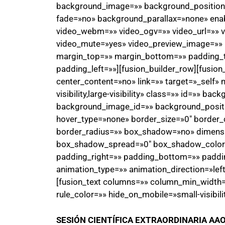
background_image=»» background_position=
fade=»no» background_parallax=»none» ena
video_webm=»» video_ogv=»» video_url=»» v
video_mute=»yes» video_preview_image=»» b
margin_top=»» margin_bottom=»» padding_
padding_left=»»][fusion_builder_row][fusio
center_content=»no» link=»» target=»_self» 
visibility,large-visibility» class=»» id=»» 
background_image_id=»» background_positi
hover_type=»none» border_size=»0″ border_c
border_radius=»» box_shadow=»no» dimen
box_shadow_spread=»0″ box_shadow_color
padding_right=»» padding_bottom=»» paddi
animation_type=»» animation_direction=»lef
[fusion_text columns=»» column_min_width=»
rule_color=»» hide_on_mobile=»small-visibility
SESIÓN CIENTÍFICA EXTRAORDINARIA AA