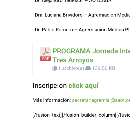
· Dr. Alejandro Tedeschi – AOTCABA
· Dra. Luciana Brividoro – Agremiación Médi
· Dr. Pablo Romero – Agremiación Médica Pla
PROGRAMA Jornada Intens
Tres Arroyos
1 archivo(s)
139.50 KB
Inscripción
click aquí
Más información:
secretariagremial@aaot.or
[/fusion_text][/fusion_builder_column][/fusi