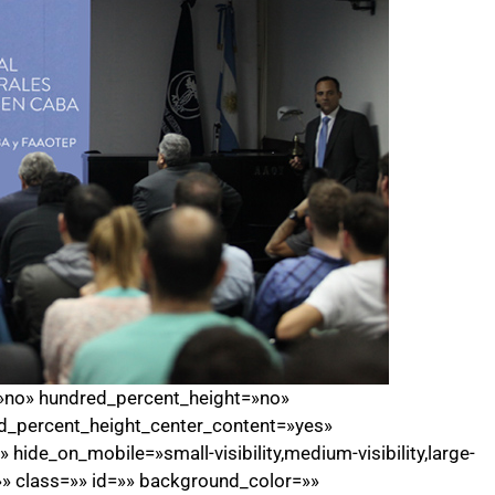
=»no» hundred_percent_height=»no»
d_percent_height_center_content=»yes»
ide_on_mobile=»small-visibility,medium-visibility,large-
=»» class=»» id=»» background_color=»»