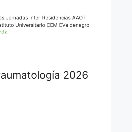
 las Jornadas Inter-Residencias AAOT
stituto Universitario CEMICValdenegro
más
raumatología 2026