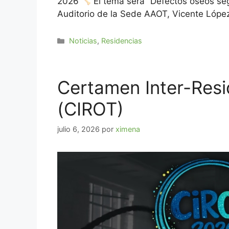
2026
El tema será “Defectos óseos se
Auditorio de la Sede AAOT, Vicente Lóp
Noticias
,
Residencias
Certamen Inter-Resi
(CIROT)
julio 6, 2026
por
ximena