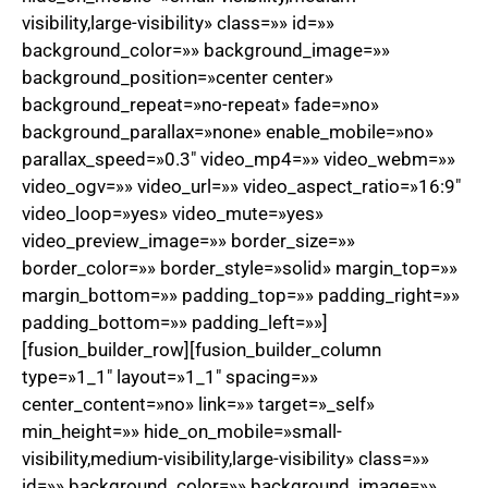
visibility,large-visibility» class=»» id=»»
background_color=»» background_image=»»
background_position=»center center»
background_repeat=»no-repeat» fade=»no»
background_parallax=»none» enable_mobile=»no»
parallax_speed=»0.3″ video_mp4=»» video_webm=»»
video_ogv=»» video_url=»» video_aspect_ratio=»16:9″
video_loop=»yes» video_mute=»yes»
video_preview_image=»» border_size=»»
border_color=»» border_style=»solid» margin_top=»»
margin_bottom=»» padding_top=»» padding_right=»»
padding_bottom=»» padding_left=»»]
[fusion_builder_row][fusion_builder_column
type=»1_1″ layout=»1_1″ spacing=»»
center_content=»no» link=»» target=»_self»
min_height=»» hide_on_mobile=»small-
visibility,medium-visibility,large-visibility» class=»»
id=»» background_color=»» background_image=»»