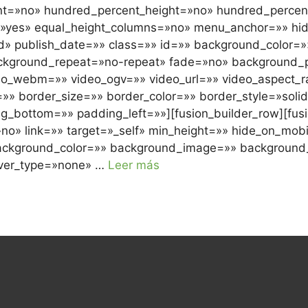
ent=»no» hundred_percent_height=»no» hundred_percent
»yes» equal_height_columns=»no» menu_anchor=»» hide
lished» publish_date=»» class=»» id=»» background_colo
ackground_repeat=»no-repeat» fade=»no» background_
o_webm=»» video_ogv=»» video_url=»» video_aspect_ra
» border_size=»» border_color=»» border_style=»soli
_bottom=»» padding_left=»»][fusion_builder_row][fusi
no» link=»» target=»_self» min_height=»» hide_on_mobi
d=»» background_color=»» background_image=»» backgrou
over_type=»none» …
Leer más