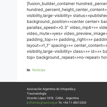
[fusion_builder_container hundred_perc
hundred_percent_height_center_content=
visibility,large-visibility» status=»pub
background_position=»center center» b
parallax_speed=»0.3″ video_mp4=»» vide
video_mute=»yes» video_preview_image=»
padding_top=»» padding_right=»» padding
layout=»1_1″ spacing=»» center_content=»
visibility,large-visibility» class=»» i
top» background_repeat=»no-repeat» h
Noticias
Asociación Argentina de Ortopedia y
Traumatología
Vicente López 1878 . CABA. . Argentina
|
informes@aaot.org.ar
Te: +54 11 48012320