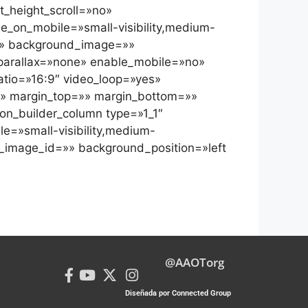
_height_scroll=»no»
_on_mobile=»small-visibility,medium-
r=»» background_image=»»
parallax=»none» enable_mobile=»no»
tio=»16:9″ video_loop=»yes»
d» margin_top=»» margin_bottom=»»
on_builder_column type=»1_1″
le=»small-visibility,medium-
nd_image_id=»» background_position=»left
@AAOTorg
Diseñada por Connected Group