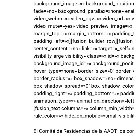
background_image=»» background_position=
fade=»no» background_parallax=»none» ena
video_webm=»» video_ogv=»» video_url=»» v
video_mute=»yes» video_preview_image=»» b
margin_top=»» margin_bottom=»» padding_
padding_left=»»][fusion_builder_row][fusio
center_content=»no» link=»» target=»_self» 
visibility,large-visibility» class=»» id=»» 
background_image_id=»» background_positi
hover_type=»none» border_size=»0″ border_c
border_radius=»» box_shadow=»no» dimen
box_shadow_spread=»0″ box_shadow_color
padding_right=»» padding_bottom=»» paddi
animation_type=»» animation_direction=»lef
[fusion_text columns=»» column_min_width=»
rule_color=»» hide_on_mobile=»small-visibility
El Comité de Residencias de la AAOT, los con