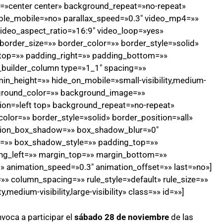
»center center» background_repeat=»no-repeat»
ble_mobile=»no» parallax_speed=»0.3″ video_mp4=»»
ideo_aspect_ratio=»16:9″ video_loop=»yes»
order_size=»» border_color=»» border_style=»solid»
top=»» padding_right=»» padding_bottom=»»
n_builder_column type=»1_1″ spacing=»»
min_height=»» hide_on_mobile=»small-visibility,medium-
background_color=»» background_image=»»
on=»left top» background_repeat=»no-repeat»
olor=»» border_style=»solid» border_position=»all»
sion_box_shadow=»» box_shadow_blur=»0″
=»» box_shadow_style=»» padding_top=»»
ng_left=»» margin_top=»» margin_bottom=»»
t» animation_speed=»0.3″ animation_offset=»» last=»no»]
» column_spacing=»» rule_style=»default» rule_size=»»
,medium-visibility,large-visibility» class=»» id=»»]
voca a participar el
sábado 28 de noviembre
de las