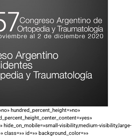
=»no» hundred_percent_height=»no»
d_percent_height_center_content=»yes»
ide_on_mobile=»small-visibility,medium-visibility,large-
=»» class=»» id=»» background_color=»»