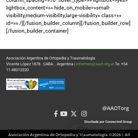
column_spacing=»10″ hover_type=»» lightbox=»yes»
lightbox_content=»» hide_on_mobile=»small-
visibility,medium-visibility,large-visibility» class=»»
id=»» /][/fusion_builder_column][/fusion_builder_row]
[/fusion_builder_container]
Asociación Argentina de Ortopedia y Traumatología
Vicente López 1878 . CABA. . Argentina |
informes@aaot.org.ar
Te: +54
11 48012320
@AAOTorg
Diseñada por Connected Group
Enviar consulta
Asociación Argentina de Ortopedia y Traumatología ©2026 | All