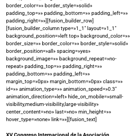
border_color=»» border_style=»solid»
padding_top=»» padding_bottom=»» padding_left=»»
padding_right=»»][fusion_builder_row]
[fusion_builder_column type=»1_1″ layout=»1_1″
background_position=»left top» background_color=»»
border_size=»» border_color=»» border_style=»solid»
border_position=»all» spacing=»yes»
background_image=»» background_repeat=»no-
repeat» padding_top=»» padding_right=»»
padding_bottom=»» padding_left=»»
margin_top=»0px» margin_bottom=»0px» class=»»
id=»» animation_type=»» animation_speed=»0.3″
animation_direction=»left» hide_on_mobile=»small-
visibility,medium-visibility,large-visibility»
center_content=»no» last=»no» min_height=»»
hover_type=»none» link=»»][fusion_text]
XV Congreso Internacional de la Asociación