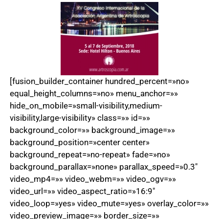
[fusion_builder_container hundred_percent=»no»
equal_height_columns=»no» menu_anchor=»»
hide_on_mobile=»small-visibility,medium-
visibility,large-visibility» class=»» id=»»
background_color=»» background_image=»»
background_position=»center center»
background_repeat=»no-repeat» fade=»no»
background_parallax=»none» parallax_speed=»0.3″
video_mp4=»» video_webm=»» video_ogv=»»
video_url=»» video_aspect_ratio=»16:9″
video_loop=»yes» video_mute=»yes» overlay_color=»»
video_preview_image=»» border_size=»»