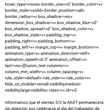
hover_type=»none» border_size=»0″ border_color=»»
border_style=»solid» border_position=»all»
border_radius=»» box_shadow=»no»
dimension_box_shadow=»» box_shadow_blur=»0″
box_shadow_spread=»0″ box_shadow_color=»»
box_shadow_style=»» padding_top=»»
padding_right=»» padding_bottom=»»
padding_left=»» margin_top=»» margin_bottom=»»
animation_type=»» animation_direction=»left»
animation_speed=»0.3″ animation_offset=»»
last=»no»][fusion_text columns=»»
column_min_width=»» column_spacing=»»
rule_style=»default» rule_size=»» rule_color=»»
hide_on_mobile=»small-visibility,medium-
visibility,large-visibility» class=»» id=»»]
Informamos que el viernes 5/2 la AAOT permanecerá
sin atención, por celebrarse el día del trabajador de