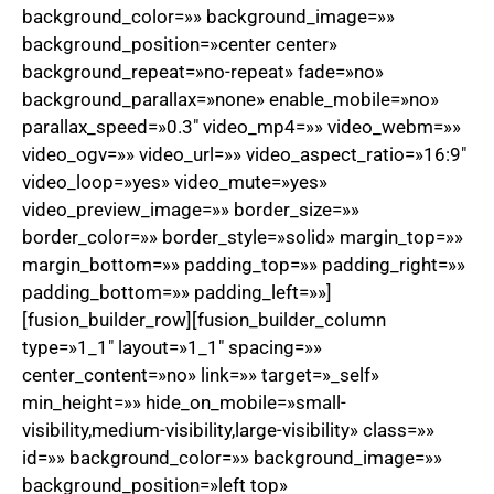
background_color=»» background_image=»»
background_position=»center center»
background_repeat=»no-repeat» fade=»no»
background_parallax=»none» enable_mobile=»no»
parallax_speed=»0.3″ video_mp4=»» video_webm=»»
video_ogv=»» video_url=»» video_aspect_ratio=»16:9″
video_loop=»yes» video_mute=»yes»
video_preview_image=»» border_size=»»
border_color=»» border_style=»solid» margin_top=»»
margin_bottom=»» padding_top=»» padding_right=»»
padding_bottom=»» padding_left=»»]
[fusion_builder_row][fusion_builder_column
type=»1_1″ layout=»1_1″ spacing=»»
center_content=»no» link=»» target=»_self»
min_height=»» hide_on_mobile=»small-
visibility,medium-visibility,large-visibility» class=»»
id=»» background_color=»» background_image=»»
background_position=»left top»