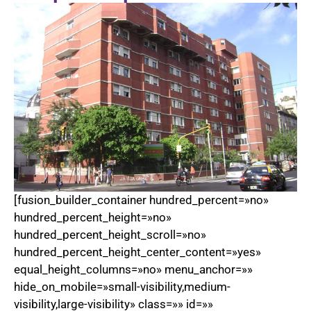
[fusion_builder_container hundred_percent=»no»
hundred_percent_height=»no»
hundred_percent_height_scroll=»no»
hundred_percent_height_center_content=»yes»
equal_height_columns=»no» menu_anchor=»»
hide_on_mobile=»small-visibility,medium-
visibility,large-visibility» class=»» id=»»