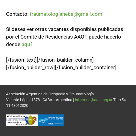
Contacto:
traumatologiaheba@gmail.com
Si desea ver otras vacantes disponibles publicadas
por el Comité de Residencias AAOT puede hacerlo
desde
aquí
[/fusion_text][/fusion_builder_column]
[/fusion_builder_row][/fusion_builder_container]
Asociación Argentina de Ortopedia y Traumatología
Vicente López 1878 . CABA. . Argentina |
informes@aaot.org.ar
Te: +54
11 48012320