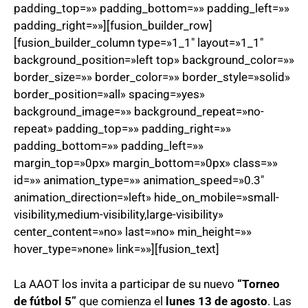
padding_top=»» padding_bottom=»» padding_left=»»
padding_right=»»][fusion_builder_row]
[fusion_builder_column type=»1_1″ layout=»1_1″
background_position=»left top» background_color=»»
border_size=»» border_color=»» border_style=»solid»
border_position=»all» spacing=»yes»
background_image=»» background_repeat=»no-
repeat» padding_top=»» padding_right=»»
padding_bottom=»» padding_left=»»
margin_top=»0px» margin_bottom=»0px» class=»»
id=»» animation_type=»» animation_speed=»0.3″
animation_direction=»left» hide_on_mobile=»small-
visibility,medium-visibility,large-visibility»
center_content=»no» last=»no» min_height=»»
hover_type=»none» link=»»][fusion_text]
La AAOT los invita a participar de su nuevo
“Torneo
de fútbol 5”
que comienza el
lunes 13 de agosto
. Las