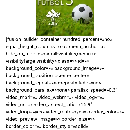
[fusion_builder_container hundred_percent=»no»
equal_height_columns=»no» menu_anchor=»»
hide_on_mobile=»small-visibility,medium-
visibility,large-visibility» class=»» id=»»
background_color=»» background_image=»»
background_position=»center center»
background_repeat=»no-repeat» fade=»no»
background_parallax=»none» parallax_speed=»0.3″
video_mp4=»» video_webm=»» video_ogv=»»
video_url=»» video_aspect_ratio=»16:9″
video_loop=»yes» video_mute=»yes» overlay_color=»»
video_preview_image=»» border_size=»»
border_color=»» border_style=»solid»