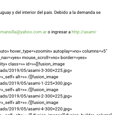
guay y del interior del país. Debido a la demanda se
amansilla@yahoo.com.ar
o ingresar a
http://asami-
=»auto» hover_type=»zoomin» autoplay=»no» columns=»5″
_nav=»yes» mouse_scroll=»no» border=»yes»
ity» class=»» id=»»][fusion_image
loads/2019/05/asami-3-300×225.jpg»
»_self» alt=»» /][fusion_image
loads/2019/05/asami-1-225×300.jpg»
»_self» alt=»» /][fusion_image
loads/2019/05/asami-2-300×225.jpg»
»_self» alt=»» /][fusion_image
loads/2019/05/asami-4-300×220.jpg»