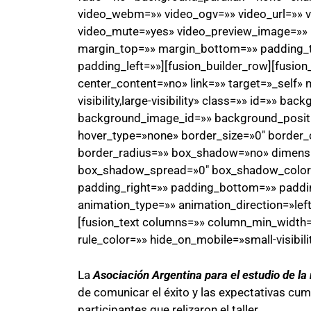
video_webm=»» video_ogv=»» video_url=»» v
video_mute=»yes» video_preview_image=»» b
margin_top=»» margin_bottom=»» padding_
padding_left=»»][fusion_builder_row][fusio
center_content=»no» link=»» target=»_self» 
visibility,large-visibility» class=»» id=»» 
background_image_id=»» background_positi
hover_type=»none» border_size=»0″ border_c
border_radius=»» box_shadow=»no» dimen
box_shadow_spread=»0″ box_shadow_color
padding_right=»» padding_bottom=»» paddi
animation_type=»» animation_direction=»lef
[fusion_text columns=»» column_min_width=»
rule_color=»» hide_on_mobile=»small-visibility
La
Asociación Argentina para el estudio de la
de comunicar el éxito y las expectativas cum
participantes que relizaron el taller.