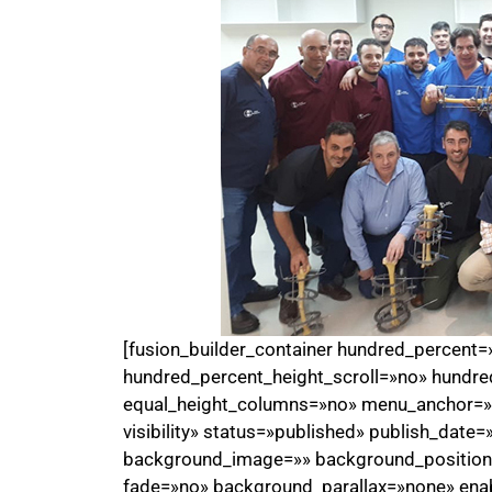
[fusion_builder_container hundred_percent
hundred_percent_height_scroll=»no» hundre
equal_height_columns=»no» menu_anchor=»» h
visibility» status=»published» publish_date
background_image=»» background_position=
fade=»no» background_parallax=»none» ena