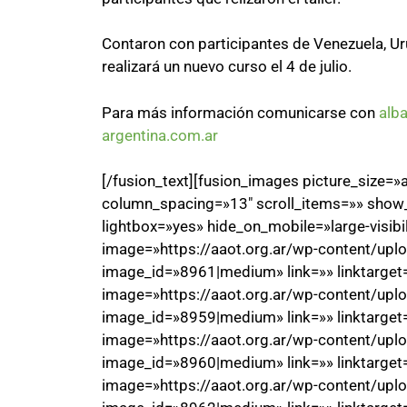
Contaron con participantes de Venezuela, Uru
realizará un nuevo curso el 4 de julio.
Para más información comunicarse con
alb
argentina.com.ar
[/fusion_text][fusion_images picture_size
column_spacing=»13″ scroll_items=»» show
lightbox=»yes» hide_on_mobile=»large-visibil
image=»https://aaot.org.ar/wp-content/up
image_id=»8961|medium» link=»» linktarget=
image=»https://aaot.org.ar/wp-content/up
image_id=»8959|medium» link=»» linktarget=
image=»https://aaot.org.ar/wp-content/up
image_id=»8960|medium» link=»» linktarget=
image=»https://aaot.org.ar/wp-content/up