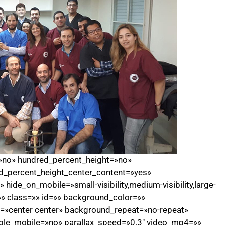
=»no» hundred_percent_height=»no»
d_percent_height_center_content=»yes»
ide_on_mobile=»small-visibility,medium-visibility,large-
=»» class=»» id=»» background_color=»»
»center center» background_repeat=»no-repeat»
ble_mobile=»no» parallax_speed=»0.3″ video_mp4=»»