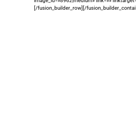
image_id=»8962|medium» link=»» linktarget=»
[/fusion_builder_row][/fusion_builder_contai