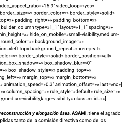
ideo_aspect_ratio=»16:9″ video_loop=»yes»
order_size=»» border_color=»» border_style=»solid»
top=»» padding_right=»» padding_bottom=»»
n_builder_column type=»1_1″ layout=»1_1″ spacing=»»
min_height=»» hide_on_mobile=»small-visibility,medium-
background_color=»» background_image=»»
on=»left top» background_repeat=»no-repeat»
olor=»» border_style=»solid» border_position=»all»
sion_box_shadow=»» box_shadow_blur=»0″
=»» box_shadow_style=»» padding_top=»»
ng_left=»» margin_top=»» margin_bottom=»»
t» animation_speed=»0.3″ animation_offset=»» last=»no»]
» column_spacing=»» rule_style=»default» rule_size=»»
,medium-visibility,large-visibility» class=»» id=»»]
 reconstrucción y elongación ósea
,
ASAMI
, tiene el agrado
plidas tanto de la comisión directiva como de los