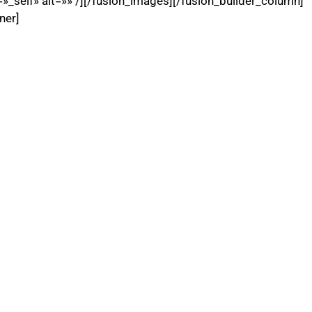
_self» alt=»» /][/fusion_images][/fusion_builder_column]
ner]