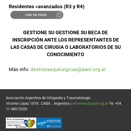
Residentes «avanzados (R3 y R4)
GESTIONE SU GESTIONE SU BECA DE
INSCRIPCIÓN ANTE LOS REPRESENTANTES DE
LAS CASAS DE CIRUGIA O LABORATORIOS DE SU
CONOCIMIENTO
Más info:
destrezasquirurgicas@aaot.org.ar
Asociación Argentina de Ortopedia y Traumatología
Vicente López 1878 . CABA. . Argentina |
informes@aaot.org.ar
Te: +54
11 48012320