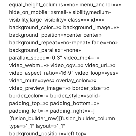
equal_height_columns=»no» menu_anchor=»»
hide_on_mobile=»small-visibility,medium-
visibility,large-visibility» class=»» id=»»
background_color=»» background_image=»»
background_position=»center center»
background_repeat=»no-repeat» fade=»no»
background_parallax=»none»
parallax_speed=»0.3″ video_mp4=»»
video_webm=»» video_ogv=»» video_url=»»
video_aspect_ratio=»16:9″ video_loop=»yes»
video_mute=»yes» overlay_color=»»
video_preview_image=»» border_size=»»
border_color=»» border_style=»solid»
padding_top=»» padding_bottom=»»
padding_left=»» padding_right=»»]
[fusion_builder_row][fusion_builder_column
type=»1_1″ layout=»1_1″
background_position=»left top»