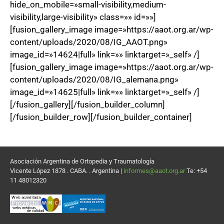
hide_on_mobile=»small-visibility,medium-
visibility,large-visibility» class=»» id=»»]
[fusion_gallery_image image=»https://aaot.org.ar/wp-
content/uploads/2020/08/IG_AAOT.png»
image_id=»14624|full» link=»» linktarget=»_self» /]
[fusion_gallery_image image=»https://aaot.org.ar/wp-
content/uploads/2020/08/IG_alemana.png»
image_id=»14625|full» link=»» linktarget=»_self» /]
[/fusion_gallery][/fusion_builder_column]
[/fusion_builder_row][/fusion_builder_container]
Asociación Argentina de Ortopedia y Traumatología
Vicente López 1878 . CABA. . Argentina |
informes@aaot.org.ar
Te: +54
11 48012320