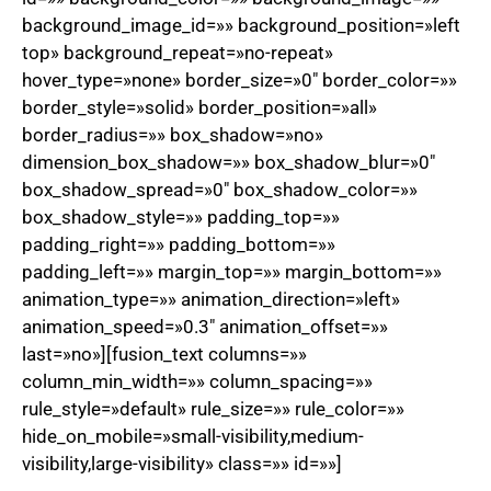
background_image_id=»» background_position=»left
top» background_repeat=»no-repeat»
hover_type=»none» border_size=»0″ border_color=»»
border_style=»solid» border_position=»all»
border_radius=»» box_shadow=»no»
dimension_box_shadow=»» box_shadow_blur=»0″
box_shadow_spread=»0″ box_shadow_color=»»
box_shadow_style=»» padding_top=»»
padding_right=»» padding_bottom=»»
padding_left=»» margin_top=»» margin_bottom=»»
animation_type=»» animation_direction=»left»
animation_speed=»0.3″ animation_offset=»»
last=»no»][fusion_text columns=»»
column_min_width=»» column_spacing=»»
rule_style=»default» rule_size=»» rule_color=»»
hide_on_mobile=»small-visibility,medium-
visibility,large-visibility» class=»» id=»»]