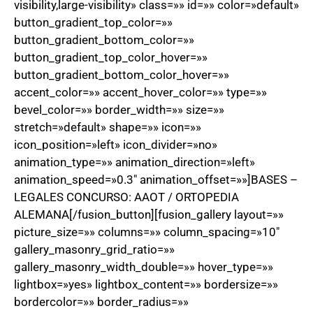
visibility,large-visibility» class=»» id=»» color=»default»
button_gradient_top_color=»»
button_gradient_bottom_color=»»
button_gradient_top_color_hover=»»
button_gradient_bottom_color_hover=»»
accent_color=»» accent_hover_color=»» type=»»
bevel_color=»» border_width=»» size=»»
stretch=»default» shape=»» icon=»»
icon_position=»left» icon_divider=»no»
animation_type=»» animation_direction=»left»
animation_speed=»0.3″ animation_offset=»»]BASES –
LEGALES CONCURSO: AAOT / ORTOPEDIA
ALEMANA[/fusion_button][fusion_gallery layout=»»
picture_size=»» columns=»» column_spacing=»10″
gallery_masonry_grid_ratio=»»
gallery_masonry_width_double=»» hover_type=»»
lightbox=»yes» lightbox_content=»» bordersize=»»
bordercolor=»» border_radius=»»