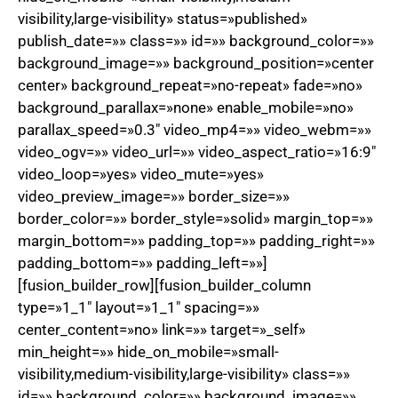
visibility,large-visibility» status=»published»
publish_date=»» class=»» id=»» background_color=»»
background_image=»» background_position=»center
center» background_repeat=»no-repeat» fade=»no»
background_parallax=»none» enable_mobile=»no»
parallax_speed=»0.3″ video_mp4=»» video_webm=»»
video_ogv=»» video_url=»» video_aspect_ratio=»16:9″
video_loop=»yes» video_mute=»yes»
video_preview_image=»» border_size=»»
border_color=»» border_style=»solid» margin_top=»»
margin_bottom=»» padding_top=»» padding_right=»»
padding_bottom=»» padding_left=»»]
[fusion_builder_row][fusion_builder_column
type=»1_1″ layout=»1_1″ spacing=»»
center_content=»no» link=»» target=»_self»
min_height=»» hide_on_mobile=»small-
visibility,medium-visibility,large-visibility» class=»»
id=»» background_color=»» background_image=»»