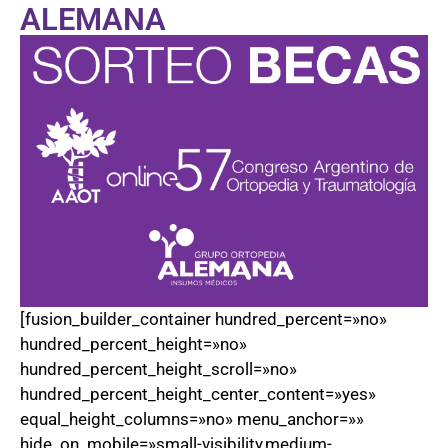
ALEMANA
[fusion_builder_container hundred_percent=»no»
hundred_percent_height=»no»
hundred_percent_height_scroll=»no»
hundred_percent_height_center_content=»yes»
equal_height_columns=»no» menu_anchor=»»
hide_on_mobile=»small-visibility,medium-