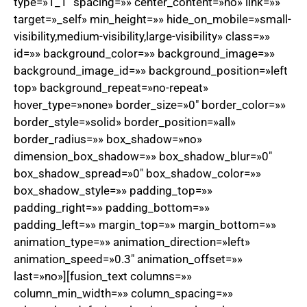
type=»1_1″ spacing=»» center_content=»no» link=»»
target=»_self» min_height=»» hide_on_mobile=»small-
visibility,medium-visibility,large-visibility» class=»»
id=»» background_color=»» background_image=»»
background_image_id=»» background_position=»left
top» background_repeat=»no-repeat»
hover_type=»none» border_size=»0″ border_color=»»
border_style=»solid» border_position=»all»
border_radius=»» box_shadow=»no»
dimension_box_shadow=»» box_shadow_blur=»0″
box_shadow_spread=»0″ box_shadow_color=»»
box_shadow_style=»» padding_top=»»
padding_right=»» padding_bottom=»»
padding_left=»» margin_top=»» margin_bottom=»»
animation_type=»» animation_direction=»left»
animation_speed=»0.3″ animation_offset=»»
last=»no»][fusion_text columns=»»
column_min_width=»» column_spacing=»»