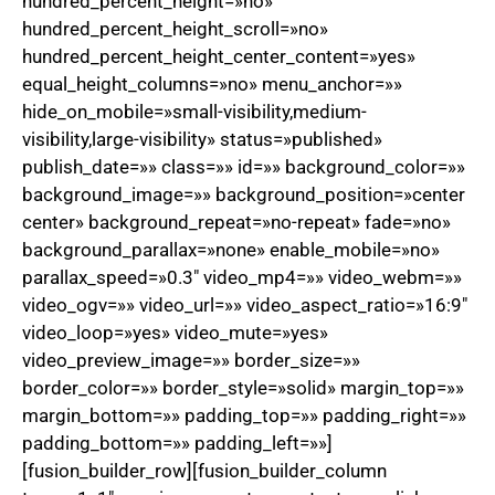
hundred_percent_height=»no»
hundred_percent_height_scroll=»no»
hundred_percent_height_center_content=»yes»
equal_height_columns=»no» menu_anchor=»»
hide_on_mobile=»small-visibility,medium-
visibility,large-visibility» status=»published»
publish_date=»» class=»» id=»» background_color=»»
background_image=»» background_position=»center
center» background_repeat=»no-repeat» fade=»no»
background_parallax=»none» enable_mobile=»no»
parallax_speed=»0.3″ video_mp4=»» video_webm=»»
video_ogv=»» video_url=»» video_aspect_ratio=»16:9″
video_loop=»yes» video_mute=»yes»
video_preview_image=»» border_size=»»
border_color=»» border_style=»solid» margin_top=»»
margin_bottom=»» padding_top=»» padding_right=»»
padding_bottom=»» padding_left=»»]
[fusion_builder_row][fusion_builder_column