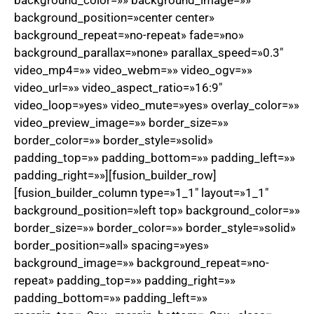
background_color=»» background_image=»»
background_position=»center center»
background_repeat=»no-repeat» fade=»no»
background_parallax=»none» parallax_speed=»0.3″
video_mp4=»» video_webm=»» video_ogv=»»
video_url=»» video_aspect_ratio=»16:9″
video_loop=»yes» video_mute=»yes» overlay_color=»»
video_preview_image=»» border_size=»»
border_color=»» border_style=»solid»
padding_top=»» padding_bottom=»» padding_left=»»
padding_right=»»][fusion_builder_row]
[fusion_builder_column type=»1_1″ layout=»1_1″
background_position=»left top» background_color=»»
border_size=»» border_color=»» border_style=»solid»
border_position=»all» spacing=»yes»
background_image=»» background_repeat=»no-
repeat» padding_top=»» padding_right=»»
padding_bottom=»» padding_left=»»