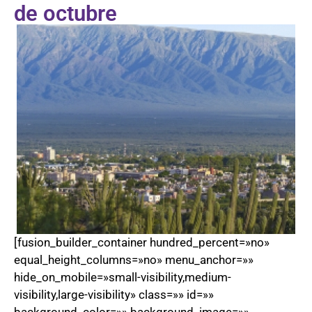
de octubre
[fusion_builder_container hundred_percent=»no»
equal_height_columns=»no» menu_anchor=»»
hide_on_mobile=»small-visibility,medium-
visibility,large-visibility» class=»» id=»»