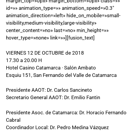
margin_top=»0px» margin_bottom=»0px» class=»»
id=»» animation_type=»» animation_speed=»0.3″
animation_direction=»left» hide_on_mobile=»small-
visibility,medium-visibility,large-visibility»
center_content=»no» last=»no» min_height=»»
hover_type=»none» link=»»][fusion_text]
VIERNES 12 DE OCTUBRE de 2018
17.30 a 20.00 H
Hotel Casino Catamarca · Salón Ambato
Esquiu 151, San Fernando del Valle de Catamarca
Presidente AAOT: Dr. Carlos Sancineto
Secretario General AAOT: Dr. Emilio Fantin
Presidente Asoc. de Catamarca: Dr. Horacio Fernando
Cabral
Coordinador Local: Dr. Pedro Medina Vázquez