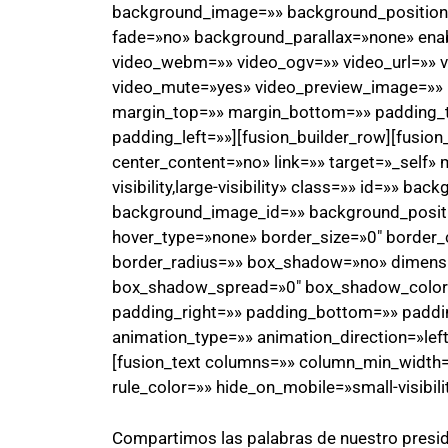
background_image=»» background_position=
fade=»no» background_parallax=»none» ena
video_webm=»» video_ogv=»» video_url=»» v
video_mute=»yes» video_preview_image=»» b
margin_top=»» margin_bottom=»» padding_
padding_left=»»][fusion_builder_row][fusio
center_content=»no» link=»» target=»_self» 
visibility,large-visibility» class=»» id=»» 
background_image_id=»» background_positi
hover_type=»none» border_size=»0″ border_c
border_radius=»» box_shadow=»no» dimen
box_shadow_spread=»0″ box_shadow_color
padding_right=»» padding_bottom=»» paddi
animation_type=»» animation_direction=»lef
[fusion_text columns=»» column_min_width=»
rule_color=»» hide_on_mobile=»small-visibility
Compartimos las palabras de nuestro presi