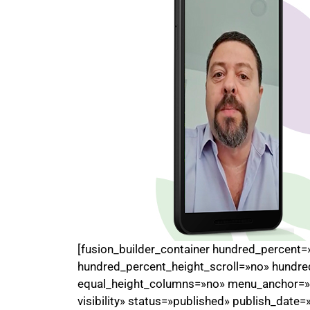
[fusion_builder_container hundred_percent
hundred_percent_height_scroll=»no» hundre
equal_height_columns=»no» menu_anchor=»» h
visibility» status=»published» publish_date