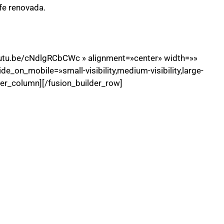
fe renovada.
youtu.be/cNdlgRCbCWc » alignment=»center» width=»»
e_on_mobile=»small-visibility,medium-visibility,large-
lder_column][/fusion_builder_row]