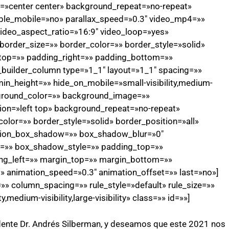
»center center» background_repeat=»no-repeat»
ble_mobile=»no» parallax_speed=»0.3″ video_mp4=»»
ideo_aspect_ratio=»16:9″ video_loop=»yes»
order_size=»» border_color=»» border_style=»solid»
top=»» padding_right=»» padding_bottom=»»
n_builder_column type=»1_1″ layout=»1_1″ spacing=»»
min_height=»» hide_on_mobile=»small-visibility,medium-
background_color=»» background_image=»»
on=»left top» background_repeat=»no-repeat»
olor=»» border_style=»solid» border_position=»all»
sion_box_shadow=»» box_shadow_blur=»0″
=»» box_shadow_style=»» padding_top=»»
ng_left=»» margin_top=»» margin_bottom=»»
t» animation_speed=»0.3″ animation_offset=»» last=»no»]
» column_spacing=»» rule_style=»default» rule_size=»»
,medium-visibility,large-visibility» class=»» id=»»]
dente Dr. Andrés Silberman, y deseamos que este 2021 nos