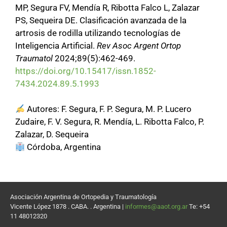
MP, Segura FV, Mendía R, Ribotta Falco L, Zalazar
PS, Sequeira DE. Clasificación avanzada de la
artrosis de rodilla utilizando tecnologías de
Inteligencia Artificial.
Rev Asoc Argent Ortop
Traumatol
2024;89(5):462-469.
https://doi.org/10.15417/issn.1852-
7434.2024.89.5.1993
Autores: F. Segura, F. P. Segura, M. P. Lucero
Zudaire, F. V. Segura, R. Mendía, L. Ribotta Falco, P.
Zalazar, D. Sequeira
Córdoba, Argentina
Asociación Argentina de Ortopedia y Traumatología
Vicente López 1878 . CABA. . Argentina |
informes@aaot.org.ar
Te: +54
11 48012320