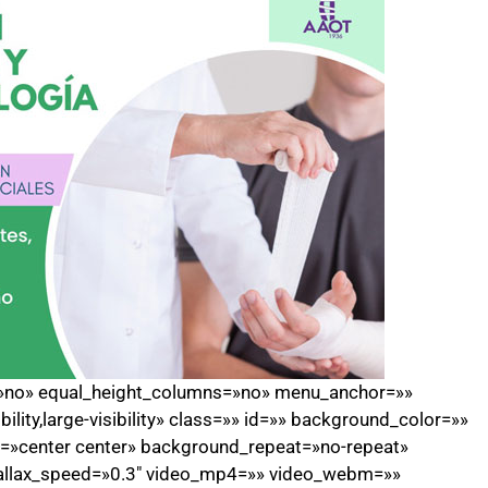
t=»no» equal_height_columns=»no» menu_anchor=»»
ility,large-visibility» class=»» id=»» background_color=»»
»center center» background_repeat=»no-repeat»
allax_speed=»0.3″ video_mp4=»» video_webm=»»