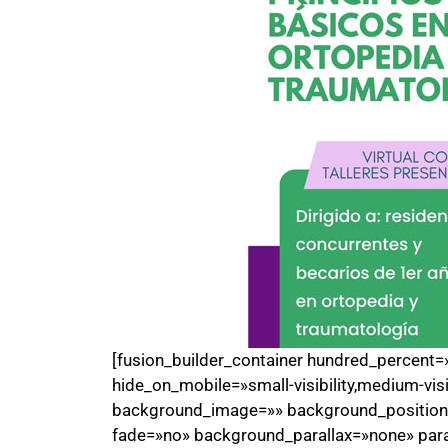
[fusion_builder_container hundred_percen
hide_on_mobile=»small-visibility,medium-visib
background_image=»» background_position=
fade=»no» background_parallax=»none» par