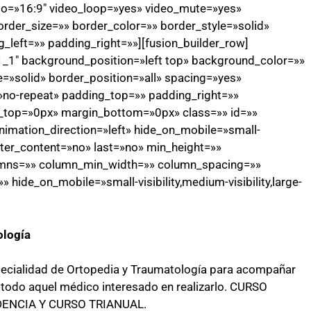
tio=»16:9″ video_loop=»yes» video_mute=»yes»
rder_size=»» border_color=»» border_style=»solid»
left=»» padding_right=»»][fusion_builder_row]
1_1″ background_position=»left top» background_color=»»
e=»solid» border_position=»all» spacing=»yes»
o-repeat» padding_top=»» padding_right=»»
_top=»0px» margin_bottom=»0px» class=»» id=»»
imation_direction=»left» hide_on_mobile=»small-
 center_content=»no» last=»no» min_height=»»
lumns=»» column_min_width=»» column_spacing=»»
»» hide_on_mobile=»small-visibility,medium-visibility,large-
ología
specialidad de Ortopedia y Traumatología para acompañar
 y todo aquel médico interesado en realizarlo. CURSO
ENCIA Y CURSO TRIANUAL.