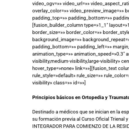
video_ogv=»» video_url=»» video_aspect_ra
overlay_color=»» video_preview_image=»» bo
padding_top=»» padding_bottom=»» padding_
[fusion_builder_column type=»1_1″ layout=»
border_size=»» border_color=»» border_styl
background_image=»» background_repeat=»n
padding_bottom=»» padding_left=»» margin
animation_type=»» animation_speed=»0.3″ an
visibility,medium-visibility,large-visibility»
hover_type=»none» link=»»][fusion_text co
rule_style=»default» rule_size=»» rule_color=
visibility» class=»» id=»»]
Principios básicos en Ortopedia y Traumat
Destinado a médicos que se inician en la e
su formación previa al Curso Oficial Trienal
INTEGRADOR PARA COMIENZO DE LA RESID