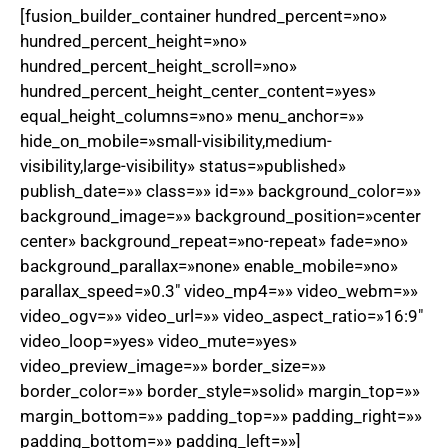
[fusion_builder_container hundred_percent=»no»
hundred_percent_height=»no»
hundred_percent_height_scroll=»no»
hundred_percent_height_center_content=»yes»
equal_height_columns=»no» menu_anchor=»»
hide_on_mobile=»small-visibility,medium-
visibility,large-visibility» status=»published»
publish_date=»» class=»» id=»» background_color=»»
background_image=»» background_position=»center
center» background_repeat=»no-repeat» fade=»no»
background_parallax=»none» enable_mobile=»no»
parallax_speed=»0.3″ video_mp4=»» video_webm=»»
video_ogv=»» video_url=»» video_aspect_ratio=»16:9″
video_loop=»yes» video_mute=»yes»
video_preview_image=»» border_size=»»
border_color=»» border_style=»solid» margin_top=»»
margin_bottom=»» padding_top=»» padding_right=»»
padding_bottom=»» padding_left=»»]