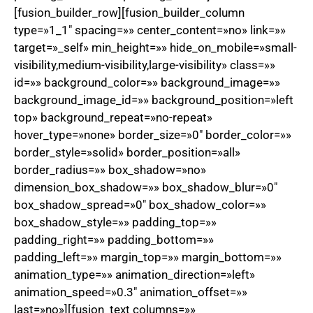
[fusion_builder_row][fusion_builder_column
type=»1_1″ spacing=»» center_content=»no» link=»»
target=»_self» min_height=»» hide_on_mobile=»small-
visibility,medium-visibility,large-visibility» class=»»
id=»» background_color=»» background_image=»»
background_image_id=»» background_position=»left
top» background_repeat=»no-repeat»
hover_type=»none» border_size=»0″ border_color=»»
border_style=»solid» border_position=»all»
border_radius=»» box_shadow=»no»
dimension_box_shadow=»» box_shadow_blur=»0″
box_shadow_spread=»0″ box_shadow_color=»»
box_shadow_style=»» padding_top=»»
padding_right=»» padding_bottom=»»
padding_left=»» margin_top=»» margin_bottom=»»
animation_type=»» animation_direction=»left»
animation_speed=»0.3″ animation_offset=»»
last=»no»][fusion_text columns=»»