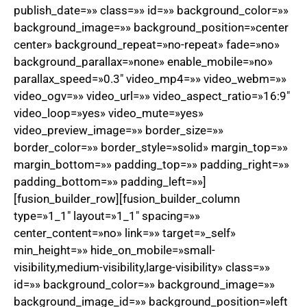
publish_date=»» class=»» id=»» background_color=»»
background_image=»» background_position=»center
center» background_repeat=»no-repeat» fade=»no»
background_parallax=»none» enable_mobile=»no»
parallax_speed=»0.3″ video_mp4=»» video_webm=»»
video_ogv=»» video_url=»» video_aspect_ratio=»16:9″
video_loop=»yes» video_mute=»yes»
video_preview_image=»» border_size=»»
border_color=»» border_style=»solid» margin_top=»»
margin_bottom=»» padding_top=»» padding_right=»»
padding_bottom=»» padding_left=»»]
[fusion_builder_row][fusion_builder_column
type=»1_1″ layout=»1_1″ spacing=»»
center_content=»no» link=»» target=»_self»
min_height=»» hide_on_mobile=»small-
visibility,medium-visibility,large-visibility» class=»»
id=»» background_color=»» background_image=»»
background_image_id=»» background_position=»left