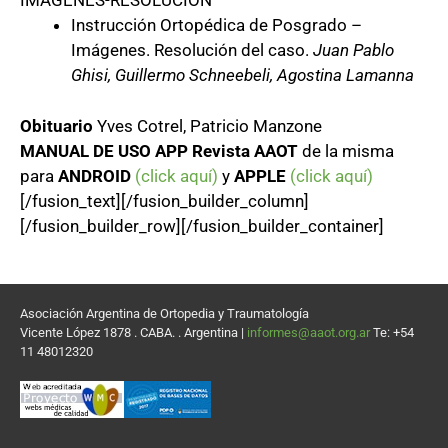
IMÁGENES-RESOLUCIÓN
Instrucción Ortopédica de Posgrado –
Imágenes. Resolución del caso.
Juan Pablo
Ghisi, Guillermo Schneebeli, Agostina Lamanna
Obituario
Yves Cotrel, Patricio Manzone
MANUAL DE USO
APP Revista AAOT
de la misma
para
ANDROID
(click aquí)
y
APPLE
(click aquí)
[/fusion_text][/fusion_builder_column]
[/fusion_builder_row][/fusion_builder_container]
Asociación Argentina de Ortopedia y Traumatología
Vicente López 1878 . CABA. . Argentina |
informes@aaot.org.ar
Te: +54
11 48012320