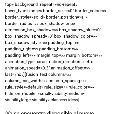
top» background_repeat=»no-repeat»
hover_type=»none» border_size=»0″ border_color=»»
border_style=»solid» border_position=»all»
border_radius=»» box_shadow=»no»
dimension_box_shadow=»» box_shadow_blur=»0″
box_shadow_spread=»0″ box_shadow_color=»»
box_shadow_style=»» padding_top=»»
padding_right=»» padding_bottom=»»
padding_left=»» margin_top=»» margin_bottom=»»
animation_type=»» animation_direction=»left»
animation_speed=»0.3″ animation_offset=»»
last=»no»][fusion_text columns=»»
column_min_width=»» column_spacing=»»
rule_style=»default» rule_size=»» rule_color=»»
hide_on_mobile=»small-visibility,medium-
visibility,large-visibility» class=»» id=»»]
¡Ya se encuentra disponible el nuevo