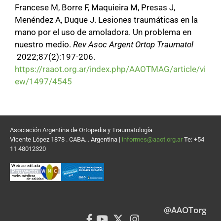
Francese M, Borre F, Maquieira M, Presas J,
Menéndez A, Duque J. Lesiones traumáticas en la
mano por el uso de amoladora. Un problema en
nuestro medio.
Rev Asoc Argent Ortop Traumatol
2022;87(2):197-206.
https://raaot.org.ar/index.php/AAOTMAG/article/vi
ew/1497/4545
Asociación Argentina de Ortopedia y Traumatología
Vicente López 1878 . CABA. . Argentina |
informes@aaot.org.ar
Te: +54
11 48012320
@AAOTorg