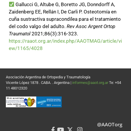
Gallucci G, Altube G, Boretto JG, Donndorff A,
Zaidenberg EE, Rellán I, De Carli P. Osteotomía en
cuña sustractiva supracondílea para el tratamiento
del codo valgo del adulto.
Rev Asoc Argent Ortop
Traumatol
2021;86(3):316-323.
https://raaot.org.ar/index.php/AAOTMAG/article/vi
ew/1165/4028
Asociación Argentina de Ortopedia y Traumatología
Vicente López 1878 . CABA. . Argentina |
informes@aaot.org.ar
Te: +54
11 48012320
@AAOTorg