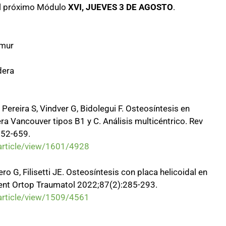
 el próximo Módulo
XVI, JUEVES 3 DE AGOSTO
.
émur
dera
, Pereira S, Vindver G, Bidolegui F. Osteosíntesis en
ra Vancouver tipos B1 y C. Análisis multicéntrico. Rev
652-659.
article/view/1601/4928
ro G, Filisetti JE. Osteosíntesis con placa helicoidal en
rgent Ortop Traumatol 2022;87(2):285-293.
article/view/1509/4561