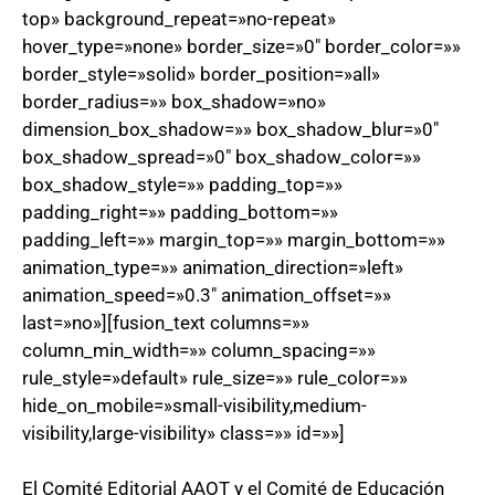
top» background_repeat=»no-repeat»
hover_type=»none» border_size=»0″ border_color=»»
border_style=»solid» border_position=»all»
border_radius=»» box_shadow=»no»
dimension_box_shadow=»» box_shadow_blur=»0″
box_shadow_spread=»0″ box_shadow_color=»»
box_shadow_style=»» padding_top=»»
padding_right=»» padding_bottom=»»
padding_left=»» margin_top=»» margin_bottom=»»
animation_type=»» animation_direction=»left»
animation_speed=»0.3″ animation_offset=»»
last=»no»][fusion_text columns=»»
column_min_width=»» column_spacing=»»
rule_style=»default» rule_size=»» rule_color=»»
hide_on_mobile=»small-visibility,medium-
visibility,large-visibility» class=»» id=»»]
El Comité Editorial AAOT y el Comité de Educación