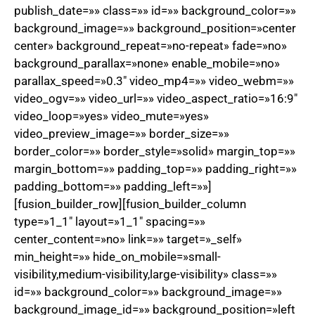
publish_date=»» class=»» id=»» background_color=»»
background_image=»» background_position=»center
center» background_repeat=»no-repeat» fade=»no»
background_parallax=»none» enable_mobile=»no»
parallax_speed=»0.3″ video_mp4=»» video_webm=»»
video_ogv=»» video_url=»» video_aspect_ratio=»16:9″
video_loop=»yes» video_mute=»yes»
video_preview_image=»» border_size=»»
border_color=»» border_style=»solid» margin_top=»»
margin_bottom=»» padding_top=»» padding_right=»»
padding_bottom=»» padding_left=»»]
[fusion_builder_row][fusion_builder_column
type=»1_1″ layout=»1_1″ spacing=»»
center_content=»no» link=»» target=»_self»
min_height=»» hide_on_mobile=»small-
visibility,medium-visibility,large-visibility» class=»»
id=»» background_color=»» background_image=»»
background_image_id=»» background_position=»left