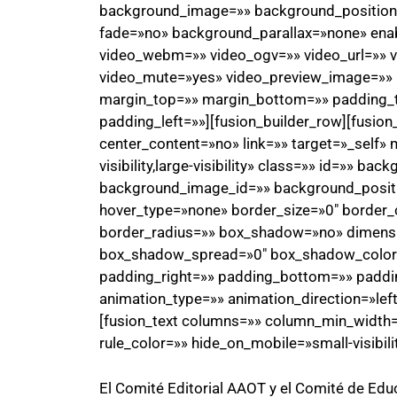
background_image=»» background_position=
fade=»no» background_parallax=»none» ena
video_webm=»» video_ogv=»» video_url=»» v
video_mute=»yes» video_preview_image=»» b
margin_top=»» margin_bottom=»» padding_
padding_left=»»][fusion_builder_row][fusio
center_content=»no» link=»» target=»_self» 
visibility,large-visibility» class=»» id=»» 
background_image_id=»» background_positi
hover_type=»none» border_size=»0″ border_c
border_radius=»» box_shadow=»no» dimen
box_shadow_spread=»0″ box_shadow_color
padding_right=»» padding_bottom=»» paddi
animation_type=»» animation_direction=»lef
[fusion_text columns=»» column_min_width=»
rule_color=»» hide_on_mobile=»small-visibility
El Comité Editorial AAOT y el Comité de Edu