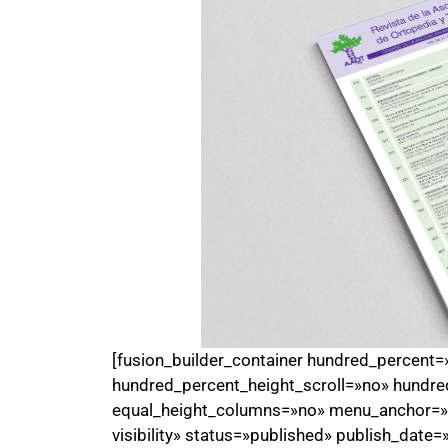
[fusion_builder_container hundred_percent
hundred_percent_height_scroll=»no» hundre
equal_height_columns=»no» menu_anchor=»» h
visibility» status=»published» publish_date