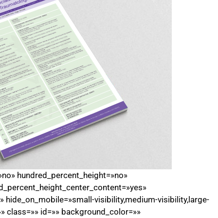
=»no» hundred_percent_height=»no»
d_percent_height_center_content=»yes»
ide_on_mobile=»small-visibility,medium-visibility,large-
=»» class=»» id=»» background_color=»»