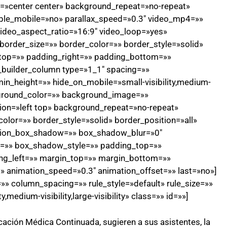
»center center» background_repeat=»no-repeat»
ble_mobile=»no» parallax_speed=»0.3″ video_mp4=»»
ideo_aspect_ratio=»16:9″ video_loop=»yes»
order_size=»» border_color=»» border_style=»solid»
top=»» padding_right=»» padding_bottom=»»
n_builder_column type=»1_1″ spacing=»»
min_height=»» hide_on_mobile=»small-visibility,medium-
background_color=»» background_image=»»
on=»left top» background_repeat=»no-repeat»
olor=»» border_style=»solid» border_position=»all»
sion_box_shadow=»» box_shadow_blur=»0″
=»» box_shadow_style=»» padding_top=»»
ng_left=»» margin_top=»» margin_bottom=»»
t» animation_speed=»0.3″ animation_offset=»» last=»no»]
» column_spacing=»» rule_style=»default» rule_size=»»
,medium-visibility,large-visibility» class=»» id=»»]
cación Médica Continuada, sugieren a sus asistentes, la