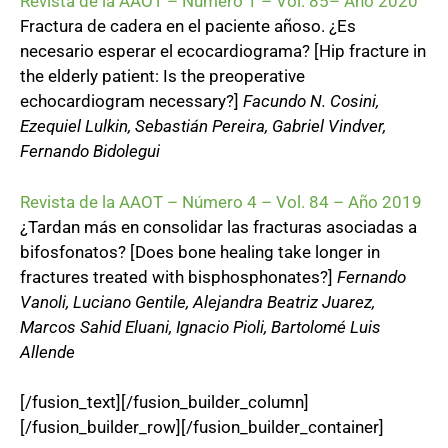
Revista de la AAOT – Número 1 – Vol. 85– Año 2020
Fractura de cadera en el paciente añoso. ¿Es
necesario esperar el ecocardiograma? [Hip fracture in
the elderly patient: Is the preoperative
echocardiogram necessary?]
Facundo N. Cosini,
Ezequiel Lulkin, Sebastián Pereira, Gabriel Vindver,
Fernando Bidolegui
Revista de la AAOT – Número 4 – Vol. 84 – Año 2019
¿Tardan más en consolidar las fracturas asociadas a
bifosfonatos? [Does bone healing take longer in
fractures treated with bisphosphonates?]
Fernando
Vanoli, Luciano Gentile, Alejandra Beatriz Juarez,
Marcos Sahid Eluani, Ignacio Pioli, Bartolomé Luis
Allende
[/fusion_text][/fusion_builder_column]
[/fusion_builder_row][/fusion_builder_container]