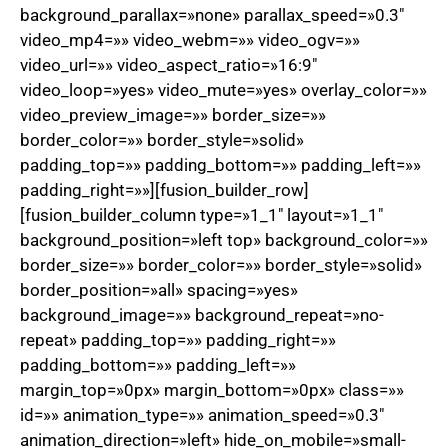
background_parallax=»none» parallax_speed=»0.3″
video_mp4=»» video_webm=»» video_ogv=»»
video_url=»» video_aspect_ratio=»16:9″
video_loop=»yes» video_mute=»yes» overlay_color=»»
video_preview_image=»» border_size=»»
border_color=»» border_style=»solid»
padding_top=»» padding_bottom=»» padding_left=»»
padding_right=»»][fusion_builder_row]
[fusion_builder_column type=»1_1″ layout=»1_1″
background_position=»left top» background_color=»»
border_size=»» border_color=»» border_style=»solid»
border_position=»all» spacing=»yes»
background_image=»» background_repeat=»no-
repeat» padding_top=»» padding_right=»»
padding_bottom=»» padding_left=»»
margin_top=»0px» margin_bottom=»0px» class=»»
id=»» animation_type=»» animation_speed=»0.3″
animation_direction=»left» hide_on_mobile=»small-