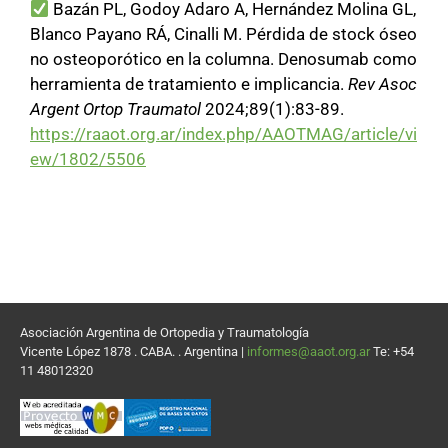
Bazán PL, Godoy Adaro A, Hernández Molina GL,
Blanco Payano RÁ, Cinalli M. Pérdida de stock óseo
no osteoporótico en la columna. Denosumab como
herramienta de tratamiento e implicancia.
Rev Asoc
Argent Ortop Traumatol
2024;89(1):83-89.
https://raaot.org.ar/index.php/AAOTMAG/article/vi
ew/1802/5506
Asociación Argentina de Ortopedia y Traumatología
Vicente López 1878 . CABA. . Argentina |
informes@aaot.org.ar
Te: +54
11 48012320