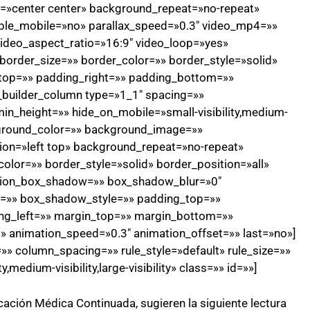
»center center» background_repeat=»no-repeat»
ble_mobile=»no» parallax_speed=»0.3″ video_mp4=»»
ideo_aspect_ratio=»16:9″ video_loop=»yes»
order_size=»» border_color=»» border_style=»solid»
top=»» padding_right=»» padding_bottom=»»
n_builder_column type=»1_1″ spacing=»»
min_height=»» hide_on_mobile=»small-visibility,medium-
background_color=»» background_image=»»
on=»left top» background_repeat=»no-repeat»
olor=»» border_style=»solid» border_position=»all»
sion_box_shadow=»» box_shadow_blur=»0″
=»» box_shadow_style=»» padding_top=»»
ng_left=»» margin_top=»» margin_bottom=»»
t» animation_speed=»0.3″ animation_offset=»» last=»no»]
» column_spacing=»» rule_style=»default» rule_size=»»
,medium-visibility,large-visibility» class=»» id=»»]
cación Médica Continuada, sugieren la siguiente lectura