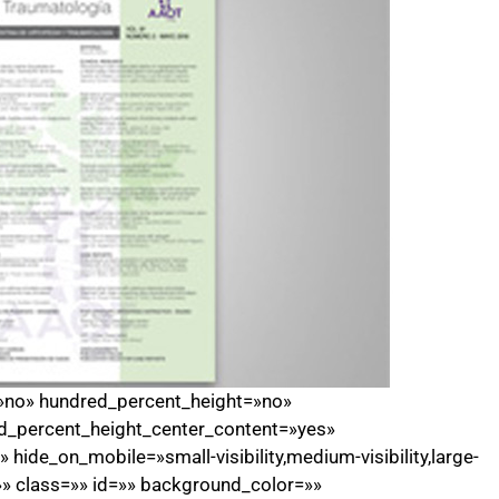
=»no» hundred_percent_height=»no»
d_percent_height_center_content=»yes»
ide_on_mobile=»small-visibility,medium-visibility,large-
=»» class=»» id=»» background_color=»»