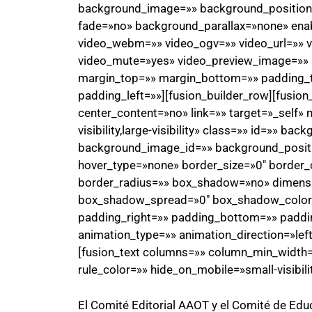
background_image=»» background_position=
fade=»no» background_parallax=»none» ena
video_webm=»» video_ogv=»» video_url=»» v
video_mute=»yes» video_preview_image=»» b
margin_top=»» margin_bottom=»» padding_
padding_left=»»][fusion_builder_row][fusio
center_content=»no» link=»» target=»_self» 
visibility,large-visibility» class=»» id=»» 
background_image_id=»» background_positi
hover_type=»none» border_size=»0″ border_c
border_radius=»» box_shadow=»no» dimen
box_shadow_spread=»0″ box_shadow_color
padding_right=»» padding_bottom=»» paddi
animation_type=»» animation_direction=»lef
[fusion_text columns=»» column_min_width=»
rule_color=»» hide_on_mobile=»small-visibility
El Comité Editorial AAOT y el Comité de Edu