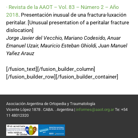
· Revista de la AAOT – Vol. 83 – Número 2 – Año
2018
. Presentación inusual de una fractura-luxación
peritalar. [Unusual presentation of a peritalar fracture
dislocation]
Jorge Javier del Vecchio, Mariano Codesido, Anuar
Emanuel Uzair, Mauricio Esteban Ghioldi, Juan Manuel
Yañez Arauz
[/fusion_text][/fusion_builder_column]
[/fusion_builder_row][/fusion_builder_container]
Asociación Argentina de Ortopedia y Traumatología
Vicente López 1878 . CABA. . Argentina |
informes@aaot.org.ar
Te: +54
11 48012320