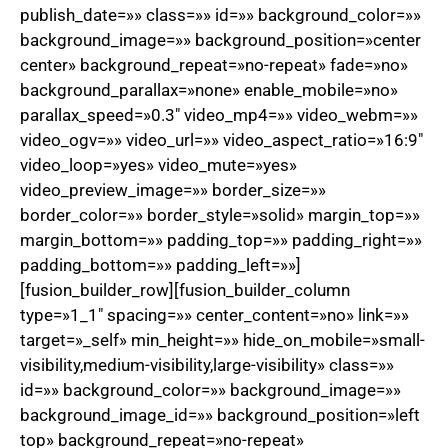
publish_date=»» class=»» id=»» background_color=»»
background_image=»» background_position=»center
center» background_repeat=»no-repeat» fade=»no»
background_parallax=»none» enable_mobile=»no»
parallax_speed=»0.3″ video_mp4=»» video_webm=»»
video_ogv=»» video_url=»» video_aspect_ratio=»16:9″
video_loop=»yes» video_mute=»yes»
video_preview_image=»» border_size=»»
border_color=»» border_style=»solid» margin_top=»»
margin_bottom=»» padding_top=»» padding_right=»»
padding_bottom=»» padding_left=»»]
[fusion_builder_row][fusion_builder_column
type=»1_1″ spacing=»» center_content=»no» link=»»
target=»_self» min_height=»» hide_on_mobile=»small-
visibility,medium-visibility,large-visibility» class=»»
id=»» background_color=»» background_image=»»
background_image_id=»» background_position=»left
top» background_repeat=»no-repeat»