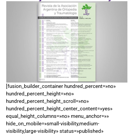
[fusion_builder_container hundred_percent=»no»
hundred_percent_height=»no»
hundred_percent_height_scroll=»no»
hundred_percent_height_center_content=»yes»
equal_height_columns=»no» menu_anchor=»»
hide_on_mobile=»small-visibility,medium-
visibility,large-visibility» status=»published»