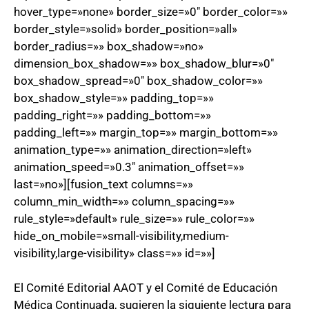
hover_type=»none» border_size=»0″ border_color=»»
border_style=»solid» border_position=»all»
border_radius=»» box_shadow=»no»
dimension_box_shadow=»» box_shadow_blur=»0″
box_shadow_spread=»0″ box_shadow_color=»»
box_shadow_style=»» padding_top=»»
padding_right=»» padding_bottom=»»
padding_left=»» margin_top=»» margin_bottom=»»
animation_type=»» animation_direction=»left»
animation_speed=»0.3″ animation_offset=»»
last=»no»][fusion_text columns=»»
column_min_width=»» column_spacing=»»
rule_style=»default» rule_size=»» rule_color=»»
hide_on_mobile=»small-visibility,medium-
visibility,large-visibility» class=»» id=»»]
El Comité Editorial AAOT y el Comité de Educación
Médica Continuada, sugieren la siguiente lectura para