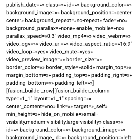
publish_date=»» class=»» id=»» background_color=»»
background_image=»» background_position=»center
center» background_repeat=»no-repeat» fade=»no»
background_parallax=»none» enable_mobile=»no»
parallax_speed=»0.3″ video_mp4=»» video_webm=»»
video_ogv=»» video_url=»» video_aspect_ratio=»16:9″
video_loop=»yes» video_mute=»yes»
video_preview_image=»» border_size=»»
border_color=»» border_style=»solid» margin_top=»»
margin_bottom=»» padding_top=»» padding_right=»»
padding_bottom=»» padding_left=»»]
[fusion_builder_row][fusion_builder_column
type=»1_1″ layout=»1_1″ spacing=»»
center_content=»no» link=»» target=»_self»
min_height=»» hide_on_mobile=»small-
visibility,medium-visibility,large-visibility» class=»»
id=»» background_color=»» background_image=»»
background_image_id=»» background_position=»left