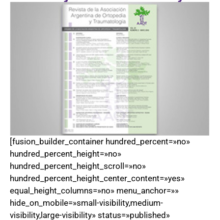
[fusion_builder_container hundred_percent=»no»
hundred_percent_height=»no»
hundred_percent_height_scroll=»no»
hundred_percent_height_center_content=»yes»
equal_height_columns=»no» menu_anchor=»»
hide_on_mobile=»small-visibility,medium-
visibility,large-visibility» status=»published»