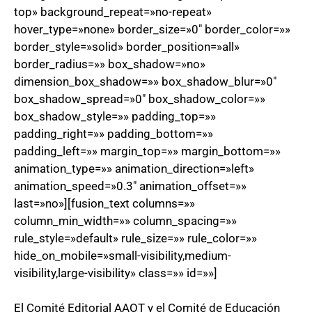
top» background_repeat=»no-repeat»
hover_type=»none» border_size=»0″ border_color=»»
border_style=»solid» border_position=»all»
border_radius=»» box_shadow=»no»
dimension_box_shadow=»» box_shadow_blur=»0″
box_shadow_spread=»0″ box_shadow_color=»»
box_shadow_style=»» padding_top=»»
padding_right=»» padding_bottom=»»
padding_left=»» margin_top=»» margin_bottom=»»
animation_type=»» animation_direction=»left»
animation_speed=»0.3″ animation_offset=»»
last=»no»][fusion_text columns=»»
column_min_width=»» column_spacing=»»
rule_style=»default» rule_size=»» rule_color=»»
hide_on_mobile=»small-visibility,medium-
visibility,large-visibility» class=»» id=»»]
El Comité Editorial AAOT y el Comité de Educación