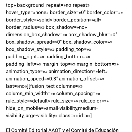
top» background_repeat=»no-repeat»
hover_type=»none» border_size=»0″ border_color=»»
border_style=»solid» border_position=»all»
border_radius=»» box_shadow=»no»
dimension_box_shadow=»» box_shadow_blur=»0″
box_shadow_spread=»0″ box_shadow_color=»»
box_shadow_style=»» padding_top=»»
padding_right=»» padding_bottom=»»
padding_left=»» margin_top=»» margin_bottom=»»
animation_type=»» animation_direction=»left»
animation_speed=»0.3″ animation_offset=»»
last=»no»][fusion_text columns=»»
column_min_width=»» column_spacing=»»
rule_style=»default» rule_size=»» rule_color=»»
hide_on_mobile=»small-visibility,medium-
visibility,large-visibility» class=»» id=»»]
El Comité Editorial AAOT y el Comité de Educación