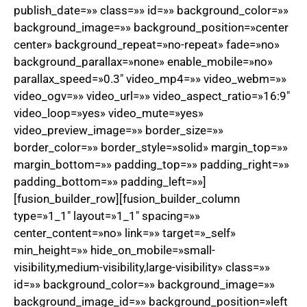
publish_date=»» class=»» id=»» background_color=»»
background_image=»» background_position=»center
center» background_repeat=»no-repeat» fade=»no»
background_parallax=»none» enable_mobile=»no»
parallax_speed=»0.3″ video_mp4=»» video_webm=»»
video_ogv=»» video_url=»» video_aspect_ratio=»16:9″
video_loop=»yes» video_mute=»yes»
video_preview_image=»» border_size=»»
border_color=»» border_style=»solid» margin_top=»»
margin_bottom=»» padding_top=»» padding_right=»»
padding_bottom=»» padding_left=»»]
[fusion_builder_row][fusion_builder_column
type=»1_1″ layout=»1_1″ spacing=»»
center_content=»no» link=»» target=»_self»
min_height=»» hide_on_mobile=»small-
visibility,medium-visibility,large-visibility» class=»»
id=»» background_color=»» background_image=»»
background_image_id=»» background_position=»left