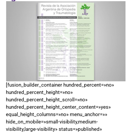
[fusion_builder_container hundred_percent=»no»
hundred_percent_height=»no»
hundred_percent_height_scroll=»no»
hundred_percent_height_center_content=»yes»
equal_height_columns=»no» menu_anchor=»»
hide_on_mobile=»small-visibility,medium-
visibility,large-visibility» status=»published»