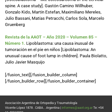
spine. A case study]. Gastón Camino Willhuber,
Gonzalo Kido, Martín Estefan, Maximiliano Mereles,
Julio Bassani, Matías Petracchi, Carlos Sola, Marcelo
Gruenberg
Revista de la AAOT – Año 2020 – Volumen 85 –
Número 1.
Lipoblastoma: una causa inusual de
tumoración en el pie en niños [Lipoblastoma: An
unusual cause of foot lump in children]. Paula Biolatto,
Julio Javier Masquijo
[/fusion_text][/fusion_builder_column]
[/fusion_builder_row][/fusion_builder_container]
Asociación Argentina de Ortopedia y Traumatología
Vicente López 1878 . CABA. . Argentina |
informes@aaot.org.ar
Te: +54