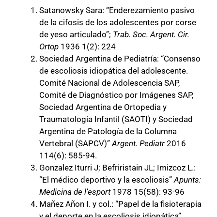
Satanowsky Sara: “Enderezamiento pasivo
de la cifosis de los adolescentes por corse
de yeso articulado”;
Trab. Soc. Argent. Cir.
Ortop
1936 1(2): 224
Sociedad Argentina de Pediatría: “Consenso
de escoliosis idiopática del adolescente.
Comité Nacional de Adolescencia SAP,
Comité de Diagnóstico por Imágenes SAP,
Sociedad Argentina de Ortopedia y
Traumatología Infantil (SAOTI) y Sociedad
Argentina de Patología de la Columna
Vertebral (SAPCV)”
Argent. Pediatr
2016
114(6): 585-94.
Gonzalez Iturri J; Befriristain JL; Imizcoz L.:
“El médico deportivo y la escoliosis”
Apunts:
Medicina de l’esport
1978 15(58): 93-96
Mañez Añon I. y col.: “Papel de la fisioterapia
y el deporte en la escoliosis idiopática”