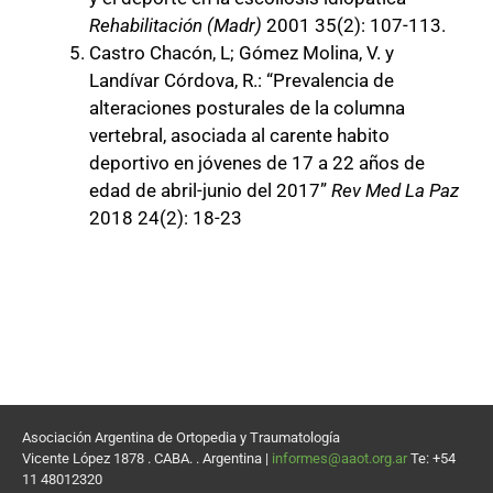
Rehabilitación (Madr)
2001 35(2): 107-113.
Castro Chacón, L; Gómez Molina, V. y
Landívar Córdova, R.: “Prevalencia de
alteraciones posturales de la columna
vertebral, asociada al carente habito
deportivo en jóvenes de 17 a 22 años de
edad de abril-junio del 2017”
Rev Med La Paz
2018 24(2): 18-23
Asociación Argentina de Ortopedia y Traumatología
Vicente López 1878 . CABA. . Argentina |
informes@aaot.org.ar
Te: +54
11 48012320