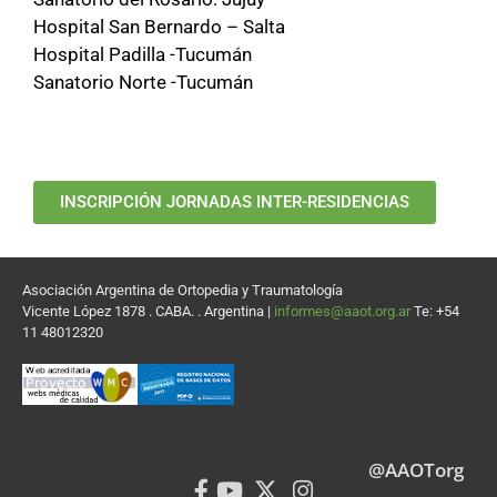
Hospital San Bernardo – Salta
Hospital Padilla -Tucumán
Sanatorio Norte -Tucumán
INSCRIPCIÓN JORNADAS INTER-RESIDENCIAS
Asociación Argentina de Ortopedia y Traumatología
Vicente López 1878 . CABA. . Argentina |
informes@aaot.org.ar
Te: +54
11 48012320
@AAOTorg