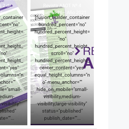
s 2 de
Revista AAOT Nº 4
mbre
Volumen 86– Año 2021
r_container
[fusion_builder_container
cent="no"
hundred_percent="no"
nt_height=
hundred_percent_height=
"no"
nt_height_
hundred_percent_height_
"no"
scroll="no"
nt_height_
hundred_percent_height_
ent="yes"
center_content="yes"
columns="n
equal_height_columns="n
chor=""
o" menu_anchor=""
le="small-
hide_on_mobile="small-
medium-
visibility,medium-
-visibility"
visibility,large-visibility"
blished"
status="published"
e=""...
publish_date=""...