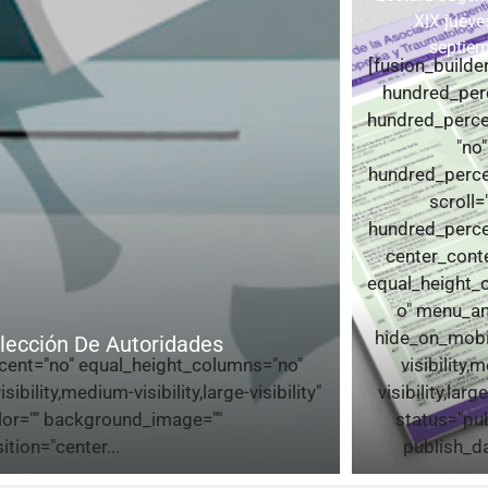
XIX jueve
septie
[fusion_builde
hundred_per
hundred_perce
"no"
hundred_perce
scroll=
hundred_perce
center_cont
equal_height_
o" menu_an
hide_on_mobi
lección De Autoridades
rcent="no" equal_height_columns="no"
visibility,
ility,medium-visibility,large-visibility"
visibility,large
olor="" background_image=""
status="pu
tion="center...
publish_dat