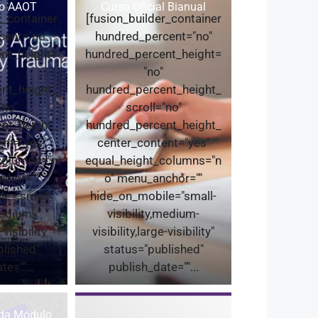
so AAOT
Curso Oficial Bianual
r_container
[fusion_builder_container
cent="no"
hundred_percent="no"
nt_height=
hundred_percent_height=
"no"
nt_height_
hundred_percent_height_
"no"
scroll="no"
nt_height_
hundred_percent_height_
ent="yes"
center_content="yes"
columns="n
equal_height_columns="n
chor=""
o" menu_anchor=""
le="small-
hide_on_mobile="small-
medium-
visibility,medium-
-visibility"
visibility,large-visibility"
blished"
status="published"
e=""...
publish_date=""...
ida Módulo