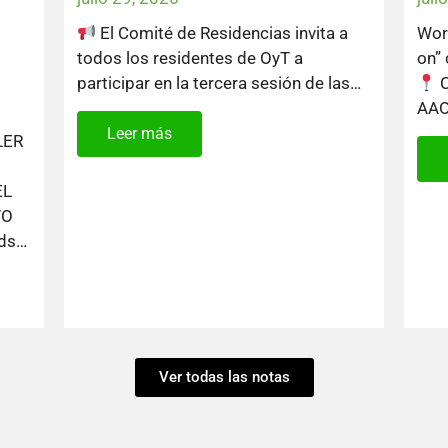
El Comité de Residencias invita a
Wor
todos los residentes de OyT a
on” 
participar en la tercera sesión de las…
C
AAO
Leer más
LER
EL
TO
nds…
Ver todas las notas