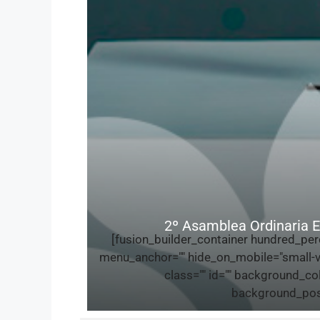
2º Asamblea Ordinaria E
[fusion_builder_container hundred_pe
menu_anchor="" hide_on_mobile="small-visib
class="" id="" background_c
background_posi