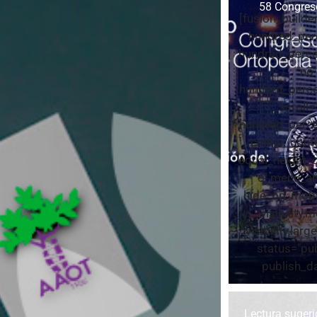
58 Congre
[fusion_builde
hundred_per
hundred_perce
"no"
hundred_perce
scroll=
hundred_perce
center_cont
equal_height_
o" menu_an
hide_on_mobi
visibility,
visibility,large
status="pu
publish_dat
Lectura suger