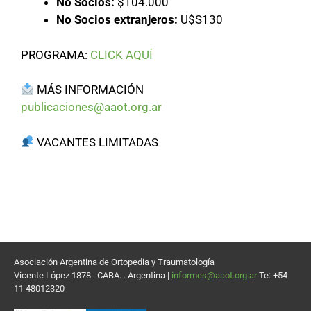
No Socios:
$104.000
No Socios extranjeros:
U$S130
PROGRAMA:
CLICK AQUÍ
MÁS INFORMACIÓN
publicaciones@aaot.org.ar
VACANTES LIMITADAS
Asociación Argentina de Ortopedia y Traumatología
Vicente López 1878 . CABA. . Argentina |
informes@aaot.org.ar
Te: +54
11 48012320