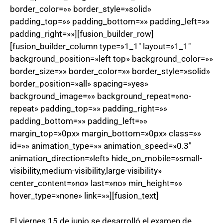
border_color=»» border_style=»solid»
padding_top=»» padding_bottom=»» padding_left=»»
padding_right=»»][fusion_builder_row]
[fusion_builder_column type=»1_1″ layout=»1_1″
background_position=»left top» background_color=»»
border_size=»» border_color=»» border_style=»solid»
border_position=»all» spacing=»yes»
background_image=»» background_repeat=»no-
repeat» padding_top=»» padding_right=»»
padding_bottom=»» padding_left=»»
margin_top=»0px» margin_bottom=»0px» class=»»
id=»» animation_type=»» animation_speed=»0.3″
animation_direction=»left» hide_on_mobile=»small-
visibility,medium-visibility,large-visibility»
center_content=»no» last=»no» min_height=»»
hover_type=»none» link=»»][fusion_text]
El viernes 15 de junio se desarrolló el examen de