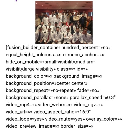
[fusion_builder_container hundred_percent=»no»
equal_height_columns=»no» menu_anchor=»»
hide_on_mobile=»small-visibility,medium-
visibility,large-visibility» class=»» id=»»
background_color=»» background_image=»»
background_position=»center center»
background_repeat=»no-repeat» fade=»no»
background_parallax=»none» parallax_speed=»0.3″
video_mp4=»» video_webm=»» video_ogv=»»
video_url=»» video_aspect_ratio=»16:9″
video_loop=»yes» video_mute=»yes» overlay_color=»»
video_preview_image=»» border_size=»»