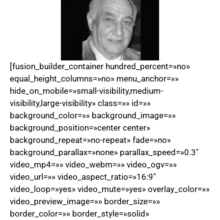
[fusion_builder_container hundred_percent=»no»
equal_height_columns=»no» menu_anchor=»»
hide_on_mobile=»small-visibility,medium-
visibility,large-visibility» class=»» id=»»
background_color=»» background_image=»»
background_position=»center center»
background_repeat=»no-repeat» fade=»no»
background_parallax=»none» parallax_speed=»0.3″
video_mp4=»» video_webm=»» video_ogv=»»
video_url=»» video_aspect_ratio=»16:9″
video_loop=»yes» video_mute=»yes» overlay_color=»»
video_preview_image=»» border_size=»»
border_color=»» border_style=»solid»