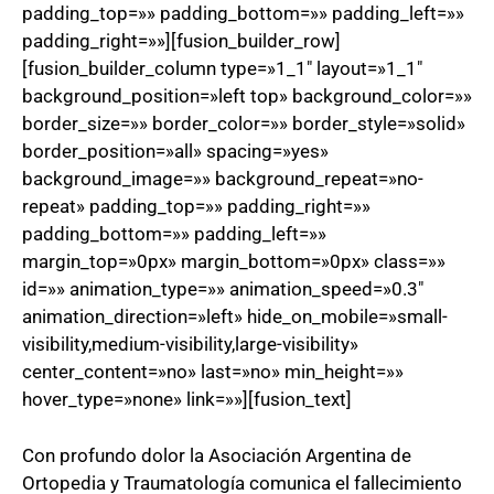
padding_top=»» padding_bottom=»» padding_left=»»
padding_right=»»][fusion_builder_row]
[fusion_builder_column type=»1_1″ layout=»1_1″
background_position=»left top» background_color=»»
border_size=»» border_color=»» border_style=»solid»
border_position=»all» spacing=»yes»
background_image=»» background_repeat=»no-
repeat» padding_top=»» padding_right=»»
padding_bottom=»» padding_left=»»
margin_top=»0px» margin_bottom=»0px» class=»»
id=»» animation_type=»» animation_speed=»0.3″
animation_direction=»left» hide_on_mobile=»small-
visibility,medium-visibility,large-visibility»
center_content=»no» last=»no» min_height=»»
hover_type=»none» link=»»][fusion_text]
Con profundo dolor la Asociación Argentina de
Ortopedia y Traumatología comunica el fallecimiento