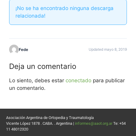
¡No se ha encontrado ninguna descarga
relacionada!
Fede
Updated mayo 8, 2019
Deja un comentario
Lo siento, debes estar
conectado
para publicar
un comentario.
Asociación Argentina de Ortopedia y Traumatología
Vicente López 1878 . CABA. . Argentina |
informes@aaot.org.ar
Te: +54
11 48012320