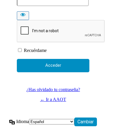
Recuérdame
¿Has olvidado tu contraseña?
← Ir a AAOT
Idioma