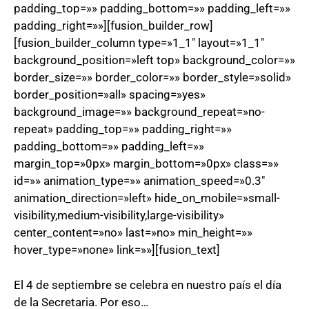
padding_top=»» padding_bottom=»» padding_left=»»
padding_right=»»][fusion_builder_row]
[fusion_builder_column type=»1_1″ layout=»1_1″
background_position=»left top» background_color=»»
border_size=»» border_color=»» border_style=»solid»
border_position=»all» spacing=»yes»
background_image=»» background_repeat=»no-
repeat» padding_top=»» padding_right=»»
padding_bottom=»» padding_left=»»
margin_top=»0px» margin_bottom=»0px» class=»»
id=»» animation_type=»» animation_speed=»0.3″
animation_direction=»left» hide_on_mobile=»small-
visibility,medium-visibility,large-visibility»
center_content=»no» last=»no» min_height=»»
hover_type=»none» link=»»][fusion_text]
El 4 de septiembre se celebra en nuestro país el día
de la Secretaria. Por eso…