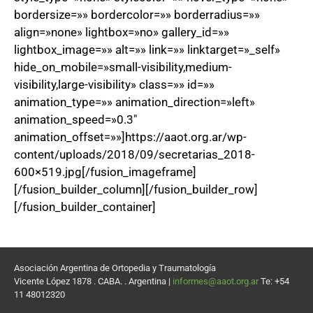
bordersize=»» bordercolor=»» borderradius=»»
align=»none» lightbox=»no» gallery_id=»»
lightbox_image=»» alt=»» link=»» linktarget=»_self»
hide_on_mobile=»small-visibility,medium-
visibility,large-visibility» class=»» id=»»
animation_type=»» animation_direction=»left»
animation_speed=»0.3″
animation_offset=»»]https://aaot.org.ar/wp-
content/uploads/2018/09/secretarias_2018-
600×519.jpg[/fusion_imageframe]
[/fusion_builder_column][/fusion_builder_row]
[/fusion_builder_container]
Asociación Argentina de Ortopedia y Traumatología
Vicente López 1878 . CABA. . Argentina |
informes@aaot.org.ar
Te: +54
11 48012320