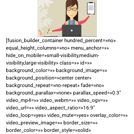
[fusion_builder_container hundred_percent=»no»
equal_height_columns=»no» menu_anchor=»»
hide_on_mobile=»small-visibility,medium-
visibility,large-visibility» class=»» id=»»
background_color=»» background_image=»»
background_position=»center center»
background_repeat=»no-repeat» fade=»no»
background_parallax=»none» parallax_speed=»0.3″
video_mp4=»» video_webm=»» video_ogv=»»
video_url=»» video_aspect_ratio=»16:9″
video_loop=»yes» video_mute=»yes» overlay_color=»»
video_preview_image=»» border_size=»»
border_color=»» border_style=»solid»