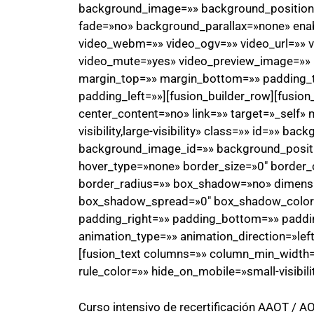
background_image=»» background_position=
fade=»no» background_parallax=»none» ena
video_webm=»» video_ogv=»» video_url=»» v
video_mute=»yes» video_preview_image=»» b
margin_top=»» margin_bottom=»» padding_
padding_left=»»][fusion_builder_row][fusio
center_content=»no» link=»» target=»_self» 
visibility,large-visibility» class=»» id=»» 
background_image_id=»» background_positi
hover_type=»none» border_size=»0″ border_c
border_radius=»» box_shadow=»no» dimen
box_shadow_spread=»0″ box_shadow_color
padding_right=»» padding_bottom=»» paddi
animation_type=»» animation_direction=»lef
[fusion_text columns=»» column_min_width=»
rule_color=»» hide_on_mobile=»small-visibility
Curso intensivo de recertificación AAOT / 