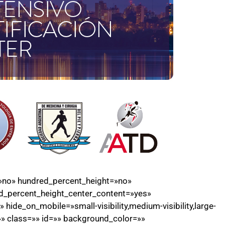
=»no» hundred_percent_height=»no»
d_percent_height_center_content=»yes»
ide_on_mobile=»small-visibility,medium-visibility,large-
=»» class=»» id=»» background_color=»»