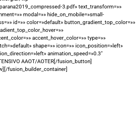
_parana2019_compressed-3.pdf» text_transform=»»
alignment=»» modal=»» hide_on_mobile=»small-
 class=»» id=»» color=»default» button_gradient_top_color=»»
adient_top_color_hover=»»
ent_color=»» accent_hover_color=»» type=»»
tch=»default» shape=»» icon=»» icon_position=»left»
ion_direction=»left» animation_speed=»0.3″
TENSIVO AAOT/AOTER[/fusion_button]
w][/fusion_builder_container]