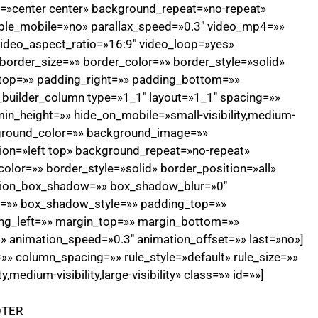
»center center» background_repeat=»no-repeat»
ble_mobile=»no» parallax_speed=»0.3″ video_mp4=»»
ideo_aspect_ratio=»16:9″ video_loop=»yes»
order_size=»» border_color=»» border_style=»solid»
top=»» padding_right=»» padding_bottom=»»
n_builder_column type=»1_1″ layout=»1_1″ spacing=»»
min_height=»» hide_on_mobile=»small-visibility,medium-
background_color=»» background_image=»»
on=»left top» background_repeat=»no-repeat»
olor=»» border_style=»solid» border_position=»all»
sion_box_shadow=»» box_shadow_blur=»0″
=»» box_shadow_style=»» padding_top=»»
ng_left=»» margin_top=»» margin_bottom=»»
t» animation_speed=»0.3″ animation_offset=»» last=»no»]
» column_spacing=»» rule_style=»default» rule_size=»»
,medium-visibility,large-visibility» class=»» id=»»]
AOTER