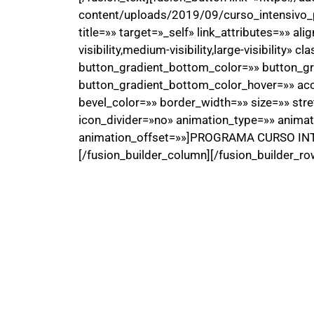
content/uploads/2019/09/curso_intensivo
title=»» target=»_self» link_attributes=»» 
visibility,medium-visibility,large-visibility»
button_gradient_bottom_color=»» button_gr
button_gradient_bottom_color_hover=»» acc
bevel_color=»» border_width=»» size=»» stre
icon_divider=»no» animation_type=»» animat
animation_offset=»»]PROGRAMA CURSO IN
[/fusion_builder_column][/fusion_builder_ro