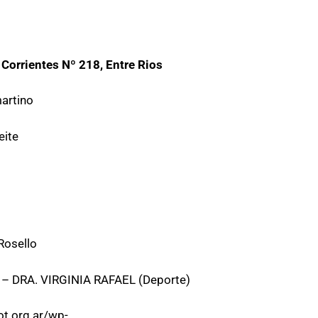
 Corrientes Nº 218, Entre Rios
artino
eite
Rosello
) – DRA. VIRGINIA RAFAEL (Deporte)
ot.org.ar/wp-