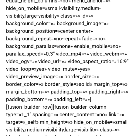
equal_height_columns=»no» menu_anchor=»»
hide_on_mobile=»small-visibility,medium-
visibility,large-visibility» class=»» id=»»
background_color=»» background_image=»»
background_position=»center center»
background_repeat=»no-repeat» fade=»no»
background_parallax=»none» enable_mobile=»no»
parallax_speed=»0.3″ video_mp4=»» video_webm=»»
video_ogv=»» video_url=»» video_aspect_ratio=»16:9″
video_loop=»yes» video_mute=»yes»
video_preview_image=»» border_size=»»
border_color=»» border_style=»solid» margin_top=»»
margin_bottom=»» padding_top=»» padding_right=»»
padding_bottom=»» padding_left=»»]
[fusion_builder_row][fusion_builder_column
type=»1_1″ spacing=»» center_content=»no» link=»»
target=»_self» min_height=»» hide_on_mobile=»small-
visibility,medium-visibility,large-visibility» class=»»