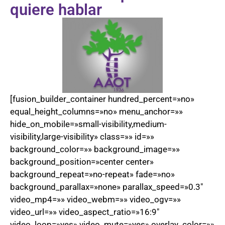
quiere hablar
[fusion_builder_container hundred_percent=»no»
equal_height_columns=»no» menu_anchor=»»
hide_on_mobile=»small-visibility,medium-
visibility,large-visibility» class=»» id=»»
background_color=»» background_image=»»
background_position=»center center»
background_repeat=»no-repeat» fade=»no»
background_parallax=»none» parallax_speed=»0.3″
video_mp4=»» video_webm=»» video_ogv=»»
video_url=»» video_aspect_ratio=»16:9″
video_loop=»yes» video_mute=»yes» overlay_color=»»