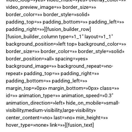
video_preview_image=»» border_size=»»
border_color=»» border_style=»solid»
padding_top=»» padding_bottom=»» padding_left=»»
padding_right=»»][fusion_builder_row]
[fusion_builder_column type=»1_1″ layout=»1_1″
background_position=»left top» background_color=»»
border_size=»» border_color=»» border_style=»solid»
border_position=»all» spacing=»yes»
background_image=»» background_repeat=»no-
repeat» padding_top=»» padding_right=»»
padding_bottom=»» padding_left=»»
margin_top=»0px» margin_bottom=»0px» class=»»
id=»» animation_type=»» animation_speed=»0.3″
animation_direction=»left» hide_on_mobile=»small-
visibility,medium-visibility,large-visibility»
center_content=»no» last=»no» min_height=»»
hover_type=»none» link=»»][fusion_text]