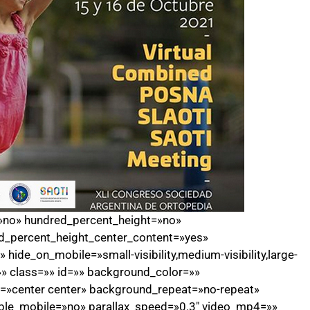
=»no» hundred_percent_height=»no»
d_percent_height_center_content=»yes»
ide_on_mobile=»small-visibility,medium-visibility,large-
=»» class=»» id=»» background_color=»»
»center center» background_repeat=»no-repeat»
ble_mobile=»no» parallax_speed=»0.3″ video_mp4=»»