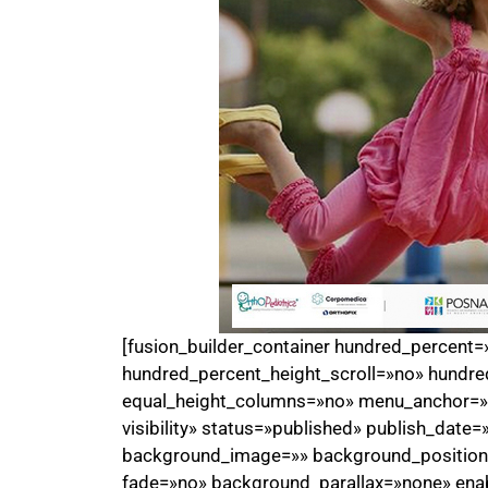
[fusion_builder_container hundred_percent
hundred_percent_height_scroll=»no» hundre
equal_height_columns=»no» menu_anchor=»» h
visibility» status=»published» publish_date
background_image=»» background_position=
fade=»no» background_parallax=»none» ena