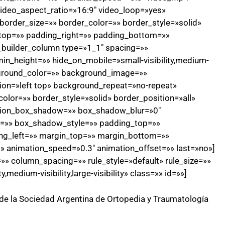
ideo_aspect_ratio=»16:9″ video_loop=»yes»
order_size=»» border_color=»» border_style=»solid»
top=»» padding_right=»» padding_bottom=»»
n_builder_column type=»1_1″ spacing=»»
min_height=»» hide_on_mobile=»small-visibility,medium-
background_color=»» background_image=»»
on=»left top» background_repeat=»no-repeat»
olor=»» border_style=»solid» border_position=»all»
sion_box_shadow=»» box_shadow_blur=»0″
=»» box_shadow_style=»» padding_top=»»
ng_left=»» margin_top=»» margin_bottom=»»
t» animation_speed=»0.3″ animation_offset=»» last=»no»]
» column_spacing=»» rule_style=»default» rule_size=»»
,medium-visibility,large-visibility» class=»» id=»»]
 de la Sociedad Argentina de Ortopedia y Traumatología