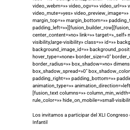
video_webm=»» video_ogv=»» video_url=»» v
video_mute=»yes» video_preview_image=»» b
margin_top=»» margin_bottom=»» padding_
padding_left=»»][fusion_builder_row][fusio
center_content=»no» link=»» target=»_self» 
visibility,large-visibility» class=»» id=»» 
background_image_id=»» background_positi
hover_type=»none» border_size=»0″ border_c
border_radius=»» box_shadow=»no» dimen
box_shadow_spread=»0″ box_shadow_color
padding_right=»» padding_bottom=»» paddi
animation_type=»» animation_direction=»lef
[fusion_text columns=»» column_min_width=»
rule_color=»» hide_on_mobile=»small-visibility
Los invitamos a participar del XLI Congreso
Infantil