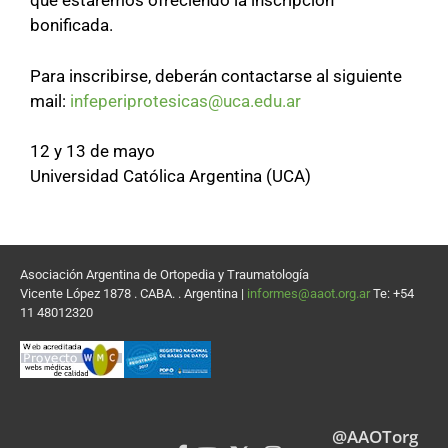
que estaremos ofreciendo la inscripción
bonificada.
Para inscribirse, deberán contactarse al siguiente
mail:
infeperiprotesicas@uca.edu.ar
12 y 13 de mayo
Universidad Católica Argentina (UCA)
Asociación Argentina de Ortopedia y Traumatología
Vicente López 1878 . CABA. . Argentina |
informes@aaot.org.ar
Te: +54
11 48012320
@AAOTorg