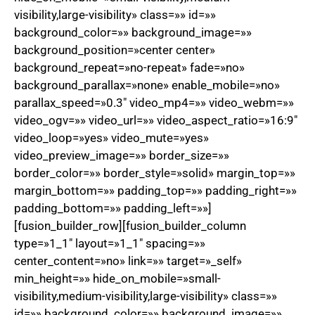
visibility,large-visibility» class=»» id=»»
background_color=»» background_image=»»
background_position=»center center»
background_repeat=»no-repeat» fade=»no»
background_parallax=»none» enable_mobile=»no»
parallax_speed=»0.3″ video_mp4=»» video_webm=»»
video_ogv=»» video_url=»» video_aspect_ratio=»16:9″
video_loop=»yes» video_mute=»yes»
video_preview_image=»» border_size=»»
border_color=»» border_style=»solid» margin_top=»»
margin_bottom=»» padding_top=»» padding_right=»»
padding_bottom=»» padding_left=»»]
[fusion_builder_row][fusion_builder_column
type=»1_1″ layout=»1_1″ spacing=»»
center_content=»no» link=»» target=»_self»
min_height=»» hide_on_mobile=»small-
visibility,medium-visibility,large-visibility» class=»»
id=»» background_color=»» background_image=»»