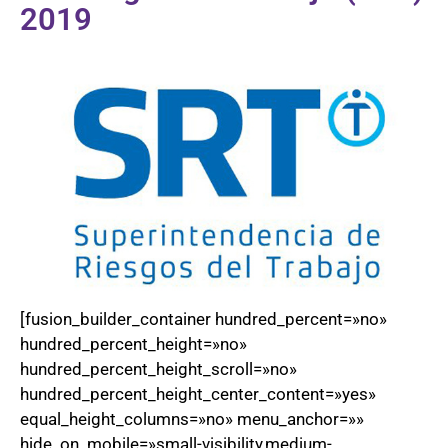
2019
[fusion_builder_container hundred_percent=»no»
hundred_percent_height=»no»
hundred_percent_height_scroll=»no»
hundred_percent_height_center_content=»yes»
equal_height_columns=»no» menu_anchor=»»
hide_on_mobile=»small-visibility,medium-